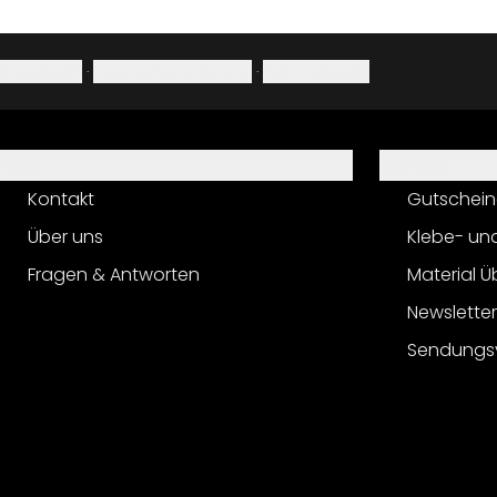
Impressum
·
Datenschutzerklärung
·
Widerrufsrecht
Hilfe
Service
Kontakt
Gutschein
Über uns
Klebe- un
Fragen & Antworten
Material Ü
Newslette
Sendungs