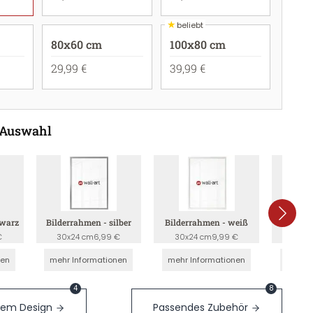
★
beliebt
80x60 cm
100x80 cm
29,99 €
39,99 €
 Auswahl
hwarz
Bilderrahmen - silber
Bilderrahmen - weiß
Bilderr
€
30x24 cm
6,99 €
30x24 cm
9,99 €
30x2
nen
mehr Informationen
mehr Informationen
mehr I
4
8
sem Design
Passendes Zubehör