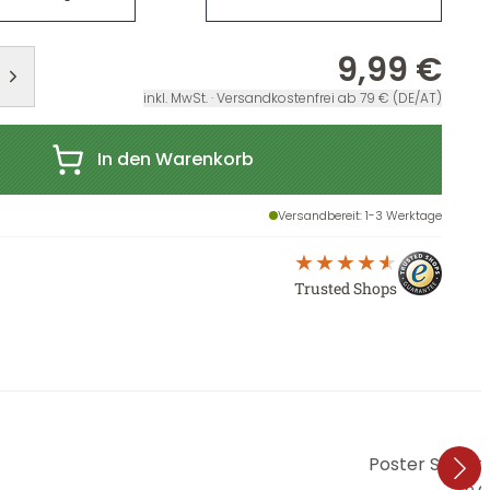
9,99 €
inkl. MwSt. · Versandkostenfrei ab 79 € (DE/AT)
In den Warenkorb
Versandbereit
: 1-3 Werktage
Trusted Shops
Poster Schok