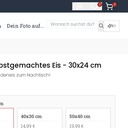
0
Artikel i
0
Artikel im Merk
n
Dein Foto auf...
KI
lbstgemachtes Eis - 30x24 cm
adeneis zum Nachtisch!
cm
40x30 cm
50x40 cm
14,99 €
19,99 €