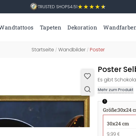
TRUSTED SHOPS
4.51
Wandtattoos
Tapeten
Dekoration
Wandfarbe
Startseite
Wandbilder
Poster
/
/
Poster Se
Es gibt Schokol
Mehr zum Produkt
1
Größe
:
30x24 
30x24 cm
9,99 €