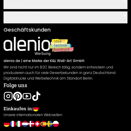
Service
Über uns
Gutscheine
Informationen
Fragen & Antworten
Klebe- und Montageanleitungen
AGB
Geschäftskunden
Material Übersicht
Impressum
Newsletter An-/Abmeldung
Versand & Zahlung
Sendungsverfolgung
Rücksendung
alenio.de
| eine Marke der K&L Wall-Art GmbH.
Wir sind nicht nur im B2C Bereich tätig, sondern entwickeln und
Widerrufsrecht
produzieren auch für viele Gewerbekunden in ganz Deutschland
Datenschutzerklärung
Digitaldrucke und Werbetechnik am Standort Berlin.
Folge uns
Gewährleistung
Leistungserklärung / CE-Zeichen
Cookie Einstellungen
Einkaufen in:
Unsere internationalen Webseiten