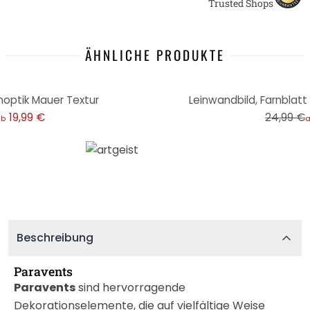
Trusted Shops
ÄHNLICHE PRODUKTE
-20%
noptik Mauer Textur
Leinwandbild, Farnblatt
19,99 €
24,99 €
ab
Beschreibung
Paravents
Paravents
sind hervorragende
Dekorationselemente, die auf vielfältige Weise