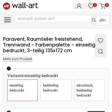
0
0
Artike
Artikel im M
KI
Paravent, Raumteiler freistehend,
Trennwand - Farbenpalette - einseitig
bedruckt, 3-teilig 135x172 cm
Mehr zum Produkt
1
Variante
:
einseitig bedruckt
einseitig
beidseitig
akustisch,
bedruckt
bedruckt
beidseitig
bedruckt