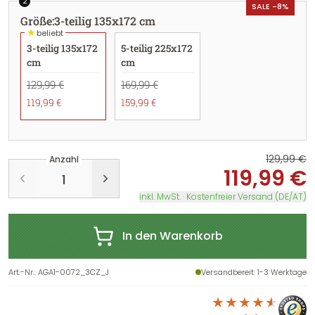
2
SALE -8%
Größe
:
3-teilig 135x172 cm
★
beliebt
3-teilig 135x172
5-teilig 225x172
cm
cm
129,99 €
169,99 €
119,99 €
159,99 €
129,99 €
Anzahl
119,99 €
inkl. MwSt. · Kostenfreier Versand (DE/AT)
In den Warenkorb
Art.-Nr.
:
AGA1-0072_3CZ_J
Versandbereit
: 1-3 Werktage