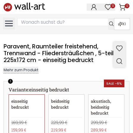
0
0
Artike
Artikel im M
KI
Paravent, Raumteiler freistehend,
Trennwand - Fliedersträußchen , 5-teilig -
225x172 cm - einseitig bedruckt
Mehr zum Produkt
1
SALE -6%
Variante
:
einseitig bedruckt
einseitig
beidseitig
akustisch,
bedruckt
bedruckt
beidseitig
bedruckt
169,99 €
229,99 €
299,99 €
159,99 €
219,99 €
289,99 €