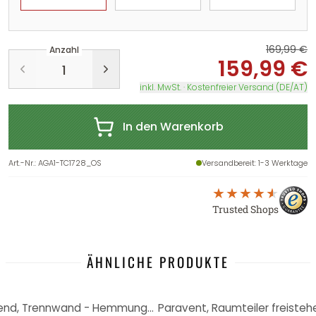
169,99 €
Anzahl
159,99 €
inkl. MwSt. · Kostenfreier Versand (DE/AT)
In den Warenkorb
Art.-Nr.
:
AGA1-TC1728_OS
Versandbereit
: 1-3 Werktage
Trusted Shops
ÄHNLICHE PRODUKTE
-6%
Paravent, Raumteiler freistehend, Trennwand - Hemmungsloses Abenteuer , 5-teilig - 225x172 cm