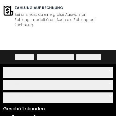
ZAHLUNG AUF RECHNUNG
Bei uns hast du eine große Auswahl an
Zahlungsmodalitäten. Auch die Zahlung auf
Rechnung.
Impressum
·
Datenschutzerklärung
·
Widerrufsrecht
Hilfe
Kontakt
Service
Über uns
Gutscheine
Informationen
Fragen & Antworten
Klebe- und Montageanleitungen
AGB
Geschäftskunden
Material Übersicht