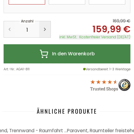
169,99 €
Anzahl
159,99 €
inkl. MwSt. · Kostenfreier Versand (DE/AT)
In den Warenkorb
Art.-Nr.
:
AGA1-811
Versandbereit
: 1-3 Werktage
Trusted Shops
ÄHNLICHE PRODUKTE
-6%
Paravent, Raumteiler freistehend, Trennwand - Raumfahrt , 5-teilig - 225x172 cm