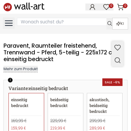
0
0
Artike
Artikel im M
KI
Paravent, Raumteiler freistehend,
Trennwand - Pferd, 5-teilig - 225x172 cm -
einseitig bedruckt
Mehr zum Produkt
1
SALE -6%
Variante
:
einseitig bedruckt
einseitig
beidseitig
akustisch,
bedruckt
bedruckt
beidseitig
bedruckt
169,99 €
229,99 €
299,99 €
159,99 €
219,99 €
289,99 €