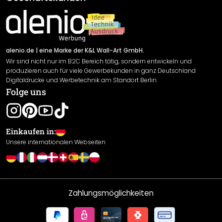
Material Übersicht
Impressum
Newsletter An-/Abmeldung
Versand & Zahlung
Sendungsverfolgung
Rücksendung
alenio.de
| eine Marke der K&L Wall-Art GmbH.
Wir sind nicht nur im B2C Bereich tätig, sondern entwickeln und
Widerrufsrecht
produzieren auch für viele Gewerbekunden in ganz Deutschland
Datenschutzerklärung
Digitaldrucke und Werbetechnik am Standort Berlin.
Folge uns
Gewährleistung
Leistungserklärung / CE-Zeichen
Cookie Einstellungen
Einkaufen in:
Unsere internationalen Webseiten
Zahlungsmöglichkeiten