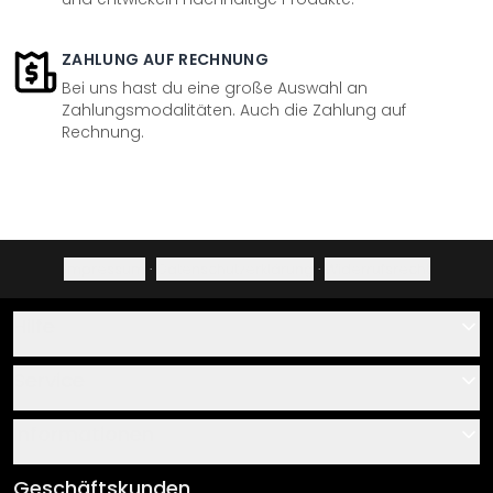
ZAHLUNG AUF RECHNUNG
Bei uns hast du eine große Auswahl an
Zahlungsmodalitäten. Auch die Zahlung auf
Rechnung.
Impressum
·
Datenschutzerklärung
·
Widerrufsrecht
Hilfe
Kontakt
Service
Über uns
Gutscheine
Informationen
Fragen & Antworten
Klebe- und Montageanleitungen
AGB
Geschäftskunden