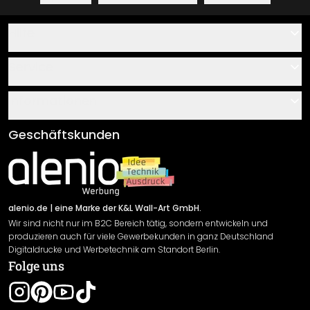
Hilfe
Kontakt
Service
Über uns
Gutscheine
Informationen
Fragen & Antworten
Klebe- und Montageanleitungen
AGB
Geschäftskunden
Material Übersicht
Impressum
Newsletter An-/Abmeldung
Versand & Zahlung
Sendungsverfolgung
Rücksendung
alenio.de
| eine Marke der K&L Wall-Art GmbH.
Wir sind nicht nur im B2C Bereich tätig, sondern entwickeln und
Widerrufsrecht
produzieren auch für viele Gewerbekunden in ganz Deutschland
Datenschutzerklärung
Digitaldrucke und Werbetechnik am Standort Berlin.
Folge uns
Gewährleistung
Leistungserklärung / CE-Zeichen