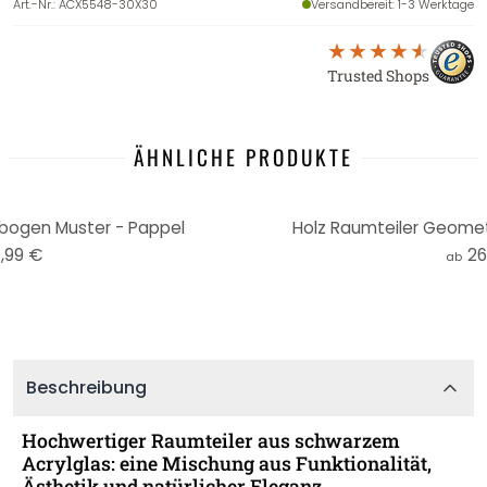
Art.-Nr.
:
ACX5548-30X30
Versandbereit
: 1-3 Werktage
Trusted Shops
ÄHNLICHE PRODUKTE
bogen Muster - Pappel
Holz Raumteiler Geomet
,99 €
26
ab
Beschreibung
Hochwertiger Raumteiler aus schwarzem
Acrylglas: eine Mischung aus Funktionalität,
Ästhetik und natürlicher Eleganz