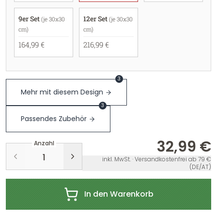
9er Set
12er Set
(je 30x30
(je 30x30
cm)
cm)
164,99 €
216,99 €
3
Mehr mit diesem Design
3
Passendes Zubehör
32,99 €
Anzahl
inkl. MwSt. · Versandkostenfrei ab 79 €
(DE/AT)
In den Warenkorb