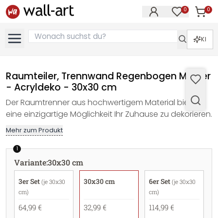
0
0
Artike
Artikel im M
KI
Raumteiler, Trennwand Regenbogen Muster
- Acryldeko - 30x30 cm
Der Raumtrenner aus hochwertigem Material bietet
eine einzigartige Möglichkeit Ihr Zuhause zu dekorieren.
Mehr zum Produkt
1
Variante
:
30x30 cm
3er Set
30x30 cm
6er Set
(je 30x30
(je 30x30
cm)
cm)
64,99 €
32,99 €
114,99 €