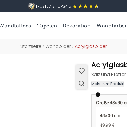
TRUSTED SHOPS
4.51
Wandtattoos
Tapeten
Dekoration
Wandfarbe
Startseite
Wandbilder
Acrylglasbilder
/
/
Acrylglas
Salz und Pfeffer
Mehr zum Produkt
1
Größe
:
45x30 
45x30 cm
49,99 €