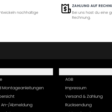
ZAHLUNG AUF RECHN
entwickeln nachhaltige
Bei uns hast du eine 
Rechnung.
Informationen
e
AGB
d Montageanleitungen
Impressum
bersicht
Versand & Zahlung
r An-/Abmeldung
Rücksendung