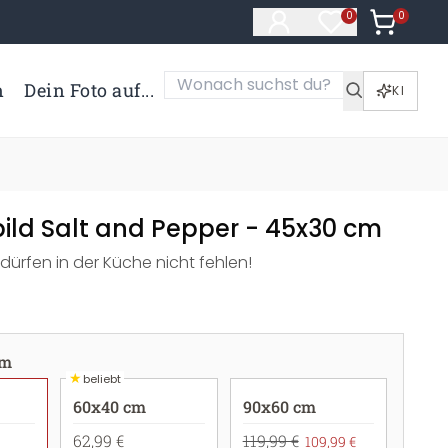
0
Artikel i
0
Artikel im Merk
n
Dein Foto auf...
KI
bild Salt and Pepper - 45x30 cm
 dürfen in der Küche nicht fehlen!
cm
★
beliebt
60x40 cm
90x60 cm
62,99 €
119,99 €
109,99 €