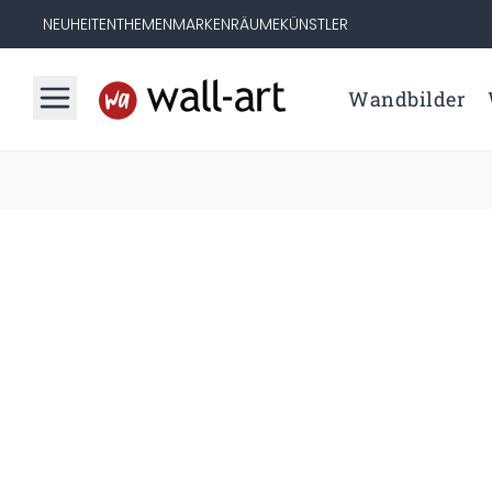
NEUHEITEN
THEMEN
MARKEN
RÄUME
KÜNSTLER
Wandbilder