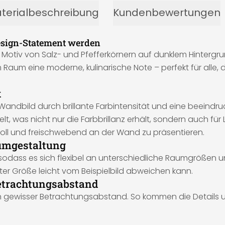
terialbeschreibung
Kundenbewertungen
esign-Statement werden
 Motiv von Salz- und Pfefferkörnern auf dunklem Hintergrun
m Raum eine moderne, kulinarische Note – perfekt für alle
k
andbild durch brillante Farbintensität und eine beeindru
lt, was nicht nur die Farbbrillanz erhält, sondern auch fü
voll und freischwebend an der Wand zu präsentieren.
aumgestaltung
, sodass es sich flexibel an unterschiedliche Raumgrößen
ter Größe leicht vom Beispielbild abweichen kann.
etrachtungsabstand
ein gewisser Betrachtungsabstand. So kommen die Details 