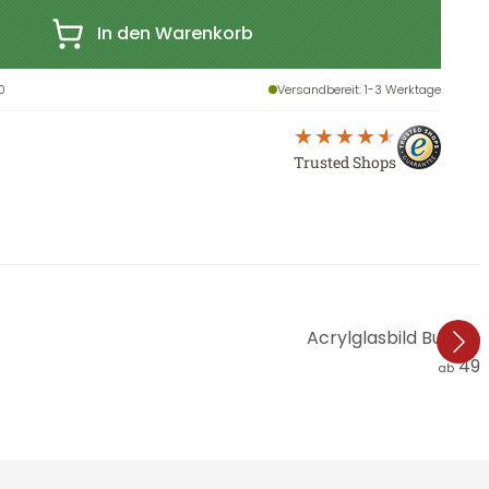
In den Warenkorb
0
Versandbereit
: 1-3 Werktage
Trusted Shops
Acrylglasbild Bunte V
49,
ab