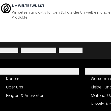
UMWELTBEWUSST
Wir setzen uns aktiv für den Schutz der Umwelt ein und 
Produkte.
Impressum
·
Datenschutzerklärung
·
Widerrufsrecht
Hilfe
Service
Kontakt
Gutschein
Über uns
Klebe- un
Fragen & Antworten
Material Ü
Newslette