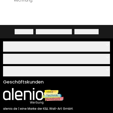
Rechnung.
Impressum
·
Datenschutzerklärung
·
Widerrufsrecht
Hilfe
Kontakt
Service
Über uns
Gutscheine
Informationen
Fragen & Antworten
Klebe- und Montageanleitungen
AGB
Geschäftskunden
Material Übersicht
Impressum
Newsletter An-/Abmeldung
Versand & Zahlung
Sendungsverfolgung
Rücksendung
alenio.de
| eine Marke der K&L Wall-Art GmbH.