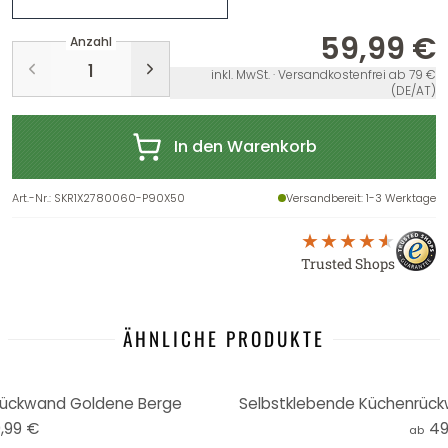
59,99 €
Anzahl
inkl. MwSt. · Versandkostenfrei ab 79 €
(DE/AT)
In den Warenkorb
Art.-Nr.
:
SKR1X2780060-P90X50
Versandbereit
: 1-3 Werktage
Trusted Shops
ÄHNLICHE PRODUKTE
rückwand Goldene Berge
Selbstklebende Küchenrückw
,99 €
49
ab