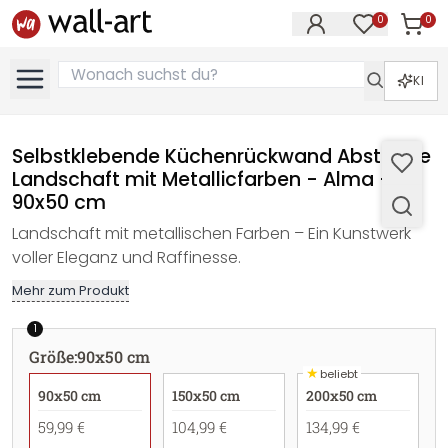
0
0
Artike
Artikel im M
KI
Selbstklebende Küchenrückwand Abstrakte
Landschaft mit Metallicfarben - Alma -
90x50 cm
Landschaft mit metallischen Farben – Ein Kunstwerk
voller Eleganz und Raffinesse.
Mehr zum Produkt
1
Größe
:
90x50 cm
★
beliebt
90x50 cm
150x50 cm
200x50 cm
59,99 €
104,99 €
134,99 €