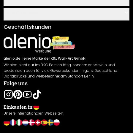
Über uns
Gutscheine
Informationen
Fragen & Antworten
Klebe- und Montageanleitungen
AGB
Geschäftskunden
Material Übersicht
Impressum
Newsletter An-/Abmeldung
Versand & Zahlung
Sendungsverfolgung
Rücksendung
alenio.de
| eine Marke der K&L Wall-Art GmbH.
Wir sind nicht nur im B2C Bereich tätig, sondern entwickeln und
Widerrufsrecht
produzieren auch für viele Gewerbekunden in ganz Deutschland
Datenschutzerklärung
Digitaldrucke und Werbetechnik am Standort Berlin.
Folge uns
Gewährleistung
Leistungserklärung / CE-Zeichen
Cookie Einstellungen
Einkaufen in:
Unsere internationalen Webseiten