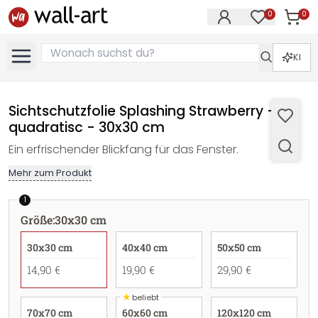
0
0
Artike
Artikel im M
KI
Sichtschutzfolie Splashing Strawberry -
quadratisc - 30x30 cm
Ein erfrischender Blickfang für das Fenster.
Mehr zum Produkt
1
Größe
:
30x30 cm
30x30 cm
40x40 cm
50x50 cm
14,90 €
19,90 €
29,90 €
★
beliebt
70x70 cm
60x60 cm
120x120 cm