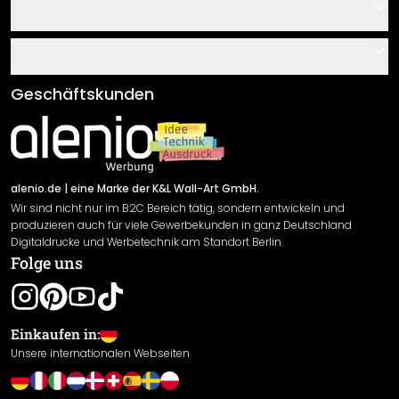
Kontakt
Service
Über uns
Gutscheine
Informationen
Fragen & Antworten
Klebe- und Montageanleitungen
AGB
Geschäftskunden
Material Übersicht
Impressum
Newsletter An-/Abmeldung
Versand & Zahlung
Sendungsverfolgung
Rücksendung
alenio.de
| eine Marke der K&L Wall-Art GmbH.
Wir sind nicht nur im B2C Bereich tätig, sondern entwickeln und
Widerrufsrecht
produzieren auch für viele Gewerbekunden in ganz Deutschland
Datenschutzerklärung
Digitaldrucke und Werbetechnik am Standort Berlin.
Folge uns
Gewährleistung
Leistungserklärung / CE-Zeichen
Cookie Einstellungen
Einkaufen in:
Unsere internationalen Webseiten