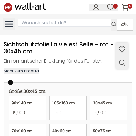
0
0
Artike
Artikel im M
KI
Sichtschutzfolie La vie est Belle - rot -
30x45 cm
Ein romantischer Blickfang für das Fenster.
Mehr zum Produkt
1
Größe
:
30x45 cm
90x140 cm
105x160 cm
30x45 cm
99,90 €
119 €
19,90 €
70x100 cm
40x60 cm
50x75 cm