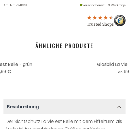
Art.-Nr.
:
FS41931
Versandbereit
: 1-3 Werktage
Trusted Shops
ÄHNLICHE PRODUKTE
est Belle - grün
Glasbild La Vie 
,99 €
69
ab
Beschreibung
Der Sichtschutz La vie est Belle mit dem Eiffelturm als
Motiv ist in verschiedenen Größen verfügbar.