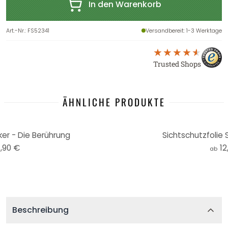
In den Warenkorb
Art.-Nr.
:
FS52341
Versandbereit
: 1-3 Werktage
Trusted Shops
ÄHNLICHE PRODUKTE
r - Die Berührung
Sichtschutzfolie
,90 €
12
ab
Beschreibung