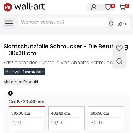
0
0
Artike
Artikel im M
KI
Sichtschutzfolie Schmucker - Die Berührung
- 30x30 cm
Faszinierendes Kunstbild von Annette Schmucker.
Mehr von
Schmucker
Mehr zum Produkt
1
Größe
:
30x30 cm
30x30 cm
40x40 cm
50x50 cm
12,90 €
24,90 €
34,90 €