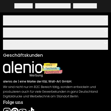
Impressum
·
Datenschutzerklärung
·
Widerrufsrecht
Hilfe
Kontakt
Service
Über uns
Gutscheine
Informationen
Fragen & Antworten
Klebe- und Montageanleitungen
AGB
Geschäftskunden
Material Übersicht
Impressum
Newsletter An-/Abmeldung
Versand & Zahlung
Sendungsverfolgung
Rücksendung
alenio.de
| eine Marke der K&L Wall-Art GmbH.
Wir sind nicht nur im B2C Bereich tätig, sondern entwickeln und
Widerrufsrecht
produzieren auch für viele Gewerbekunden in ganz Deutschland
Datenschutzerklärung
Digitaldrucke und Werbetechnik am Standort Berlin.
Folge uns
Gewährleistung