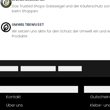
Das Trusted Shops Gütesiegel und der Käuferschutz sorg
beim Shoppen.
UMWELTBEWUSST
Wir setzen uns aktiv für den Schutz der Umwelt ein und 
Produkte.
Impressum
·
Datenschutzerklärung
·
Widerrufsrecht
Hilfe
Service
Kontakt
Gutschein
Über uns
Klebe- un