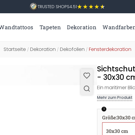
TRUSTED SHOPS
4.51
Wandtattoos
Tapeten
Dekoration
Wandfarbe
Startseite
Dekoration
Dekofolien
Fensterdekoration
/
/
/
Sichtschut
- 30x30 c
Ein maritimer Bli
Mehr zum Produkt
1
Größe
:
30x30 
30x30 cm