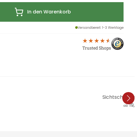
In den Warenkorb
Versandbereit
: 1-3 Werktage
Trusted Shops
Sichtschutzfoli
19,
ab