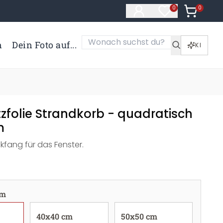
0
Artikel i
0
Artikel im Merk
n
Dein Foto auf...
KI
zfolie Strandkorb - quadratisch
m
ckfang für das Fenster.
cm
40x40 cm
50x50 cm