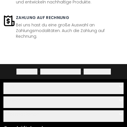
und entwickeln nachhaltige Produkte.
ZAHLUNG AUF RECHNUNG
Bei uns hast du eine große Auswahl an
Zahlungsmodalitäten. Auch die Zahlung auf
Rechnung.
Impressum
·
Datenschutzerklärung
·
Widerrufsrecht
Hilfe
Kontakt
Service
Über uns
Gutscheine
Informationen
Fragen & Antworten
Klebe- und Montageanleitungen
AGB