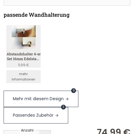
passende Wandhalterung
Abstandshalter 4-er
Set 16mm Edelstahl
(Satin 4mm)
11,99 €
mehr
Informationen
9
Mehr mit diesem Design
3
Passendes Zubehör
74,99 €
Anzahl