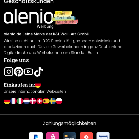
Geschäftskunden
Material Übersicht
Impressum
Newsletter An-/Abmeldung
Versand & Zahlung
Sendungsverfolgung
Rücksendung
alenio.de
| eine Marke der K&L Wall-Art GmbH.
Wir sind nicht nur im B2C Bereich tätig, sondern entwickeln und
Widerrufsrecht
produzieren auch für viele Gewerbekunden in ganz Deutschland
Datenschutzerklärung
Digitaldrucke und Werbetechnik am Standort Berlin.
Folge uns
Gewährleistung
Leistungserklärung / CE-Zeichen
Cookie Einstellungen
Einkaufen in:
Unsere internationalen Webseiten
Zahlungsmöglichkeiten