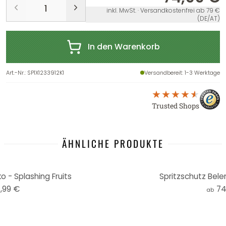
inkl. MwSt. · Versandkostenfrei ab 79 €
(DE/AT)
In den Warenkorb
Art.-Nr.
:
SP1X1233912K1
Versandbereit
: 1-3 Werktage
Trusted Shops
ÄHNLICHE PRODUKTE
o - Splashing Fruits
Spritzschutz Bele
,99 €
74
ab