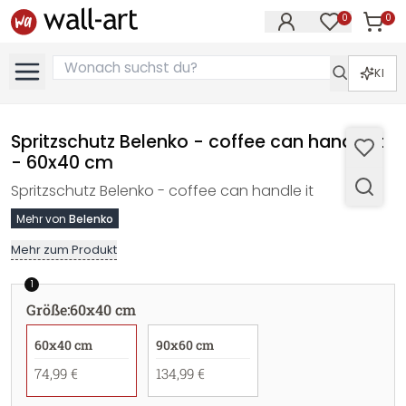
0
0
Artike
Artikel im M
KI
Spritzschutz Belenko - coffee can handle it
- 60x40 cm
Spritzschutz Belenko - coffee can handle it
Mehr von
Belenko
Mehr zum Produkt
1
Größe
:
60x40 cm
60x40 cm
90x60 cm
74,99 €
134,99 €