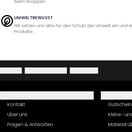
beim Shoppen.
UMWELTBEWUSST
Wir setzen uns aktiv für den Schutz der Umwelt ein und 
Produkte.
Impressum
·
Datenschutzerklärung
·
Widerrufsrecht
Hilfe
Service
Kontakt
Gutschein
Über uns
Klebe- un
Fragen & Antworten
Material Ü