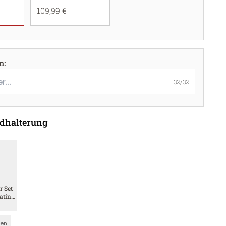
109,99 €
en
:
32
/
32
dhalterung
r Set
atin
nen