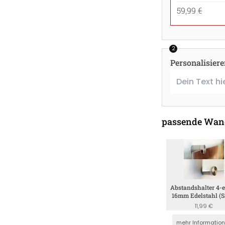
59,99 €
2
Personalisier
passende Wan
Abstandshalter 4-e
16mm Edelstahl (S
4mm)
11,99 €
mehr Informatio