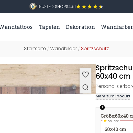
TRUSTED SHOPS
4.51
Wandtattoos
Tapeten
Dekoration
Wandfarbe
Startseite
Wandbilder
Spritzschutz
/
/
Spritzsch
60x40 cm
Personalisierba
Mehr zum Produkt
1
Größe
:
60x40 
★
beliebt
60x40 cm