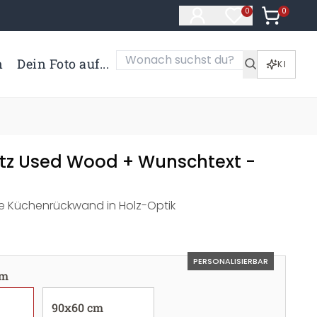
0
Artikel i
0
Artikel im Merk
n
Dein Foto auf...
KI
utz Used Wood + Wunschtext -
re Küchenrückwand in Holz-Optik
PERSONALISIERBAR
cm
90x60 cm