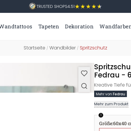
TRUSTED SHOPS
4.51
Wandtattoos
Tapeten
Dekoration
Wandfarbe
Startseite
Wandbilder
Spritzschutz
/
/
Spritzschu
Fedrau - 
Kreative Tiefe 
Mehr von
Fedrau
Mehr zum Produkt
1
Größe
:
60x40 