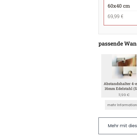
60x40 cm
69,99 €
passende Wan
Abstandshalter 4-e
16mm Edelstahl (S
4mm)
11,99 €
mehr Informatio
Mehr mit die