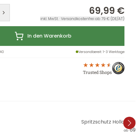
69,99 €
inkl. MwSt. · Versandkostenfrei ab 79 € (DE/AT)
In den Warenkorb
40
Versandbereit
: 1-3 Werktage
Trusted Shops
Spritzschutz Holland-
69,
ab