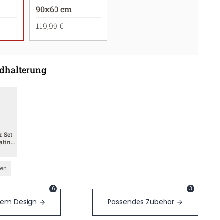
90x60 cm
119,99 €
dhalterung
r Set
atin
nen
6
3
sem Design
Passendes Zubehör