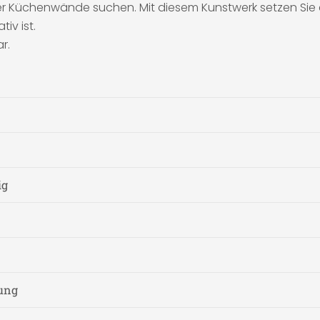
hrer Küchenwände suchen. Mit diesem Kunstwerk setzen Sie 
iv ist.
r.
ig
nung