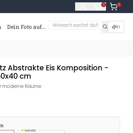
0
Artikel i
0
Artikel im Merk
n
Dein Foto auf...
KI
tz Abstrakte Eis Komposition -
60x40 cm
für moderne Räume
cm
★
beliebt