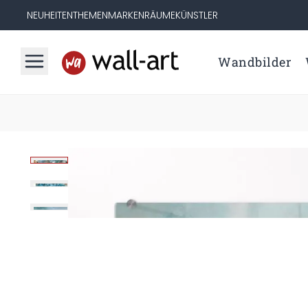
NEUHEITEN
THEMEN
MARKEN
RÄUME
KÜNSTLER
Wandbilder