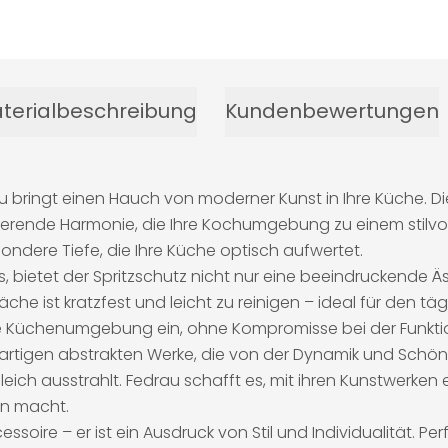
terialbeschreibung
Kundenbewertungen
au bringt einen Hauch von moderner Kunst in Ihre Küche. 
erende Harmonie, die Ihre Kochumgebung zu einem stilvol
ndere Tiefe, die Ihre Küche optisch aufwertet.
 bietet der Spritzschutz nicht nur eine beeindruckende Äs
he ist kratzfest und leicht zu reinigen – ideal für den t
jede Küchenumgebung ein, ohne Kompromisse bei der Funkti
igartigen abstrakten Werke, die von der Dynamik und Schönhei
leich ausstrahlt. Fedrau schafft es, mit ihren Kunstwerken
on macht.
essoire – er ist ein Ausdruck von Stil und Individualität. P