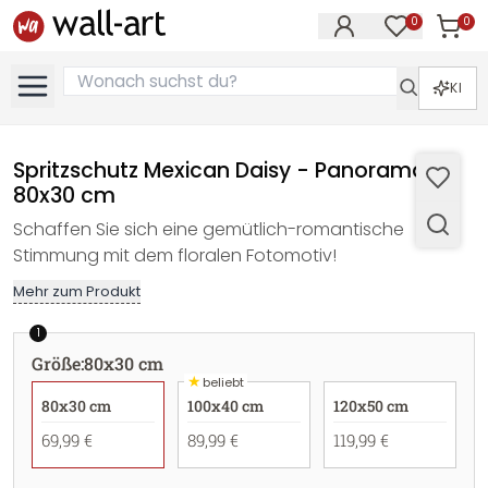
0
0
Artike
Artikel im M
KI
Spritzschutz Mexican Daisy - Panorama -
80x30 cm
Schaffen Sie sich eine gemütlich-romantische
Stimmung mit dem floralen Fotomotiv!
Mehr zum Produkt
1
Größe
:
80x30 cm
★
beliebt
80x30 cm
100x40 cm
120x50 cm
69,99 €
89,99 €
119,99 €