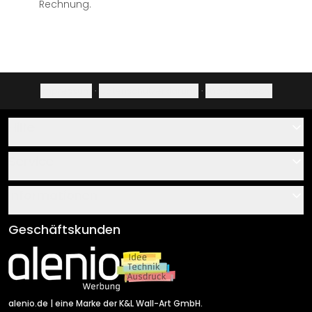
Rechnung.
Impressum
·
Datenschutzerklärung
·
Widerrufsrecht
Hilfe
Kontakt
Service
Über uns
Gutscheine
Informationen
Fragen & Antworten
Klebe- und Montageanleitungen
AGB
Geschäftskunden
Material Übersicht
Impressum
Newsletter An-/Abmeldung
Versand & Zahlung
Sendungsverfolgung
Rücksendung
alenio.de
| eine Marke der K&L Wall-Art GmbH.