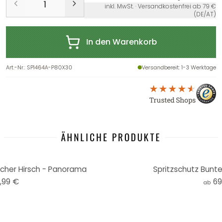
inkl. MwSt. · Versandkostenfrei ab 79 €
(DE/AT)
In den Warenkorb
Art.-Nr.
:
SP1464A-P80X30
Versandbereit
: 1-3 Werktage
Trusted Shops
ÄHNLICHE PRODUKTE
scher Hirsch - Panorama
Spritzschutz Bunte
,99 €
69
ab