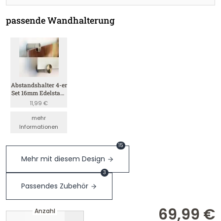
passende Wandhalterung
Abstandshalter 4-er
Set 16mm Edelstahl
(Satin 4mm)
11,99 €
mehr
Informationen
15
Mehr mit diesem Design
3
Passendes Zubehör
69,99 €
Anzahl