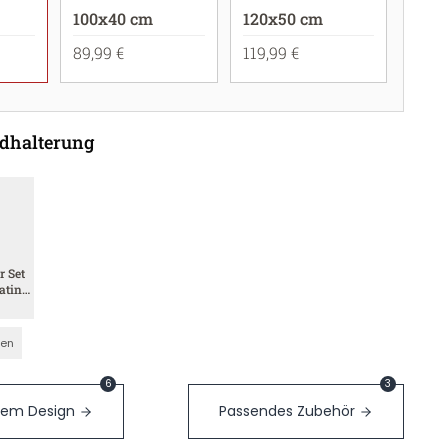
100x40 cm
120x50 cm
89,99 €
119,99 €
dhalterung
r Set
atin
nen
6
3
sem Design
Passendes Zubehör