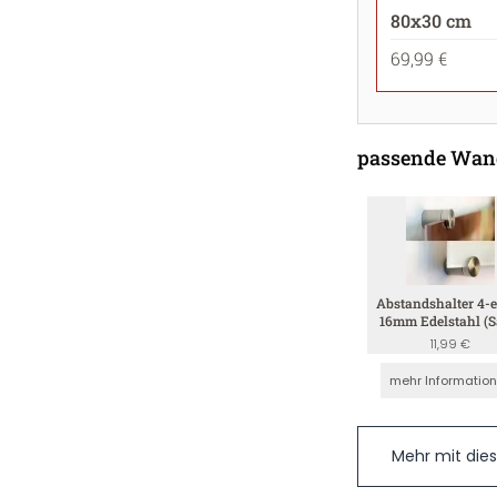
80x30 cm
69,99 €
passende Wan
Abstandshalter 4-e
16mm Edelstahl (S
4mm)
11,99 €
mehr Informatio
Mehr mit die