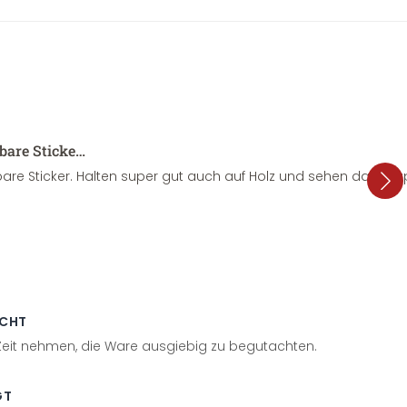
sbare Sticke…
are Sticker. Halten super gut auch auf Holz und sehen dazu su
ECHT
 Zeit nehmen, die Ware ausgiebig zu begutachten.
GT