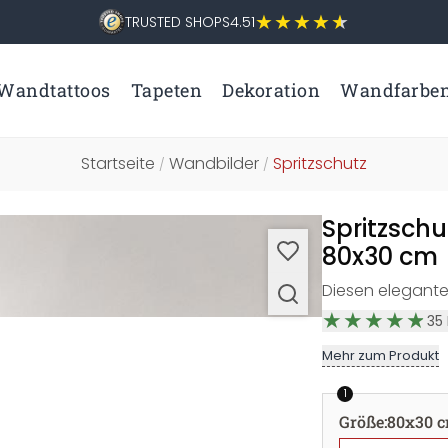
TRUSTED SHOPS
4.51
Wandtattoos
Tapeten
Dekoration
Wandfarbe
Startseite
Wandbilder
Spritzschutz
/
/
Spritzsch
80x30 cm
Diesen elegante
35
Mehr zum Produkt
1
Größe
:
80x30 