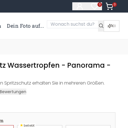
0
Artikel i
0
Artikel im Merk
n
Dein Foto auf...
KI
utz Wassertropfen - Panorama -
n Spritzschutz erhalten Sie in mehreren Größen.
Bewertungen
cm
★
beliebt