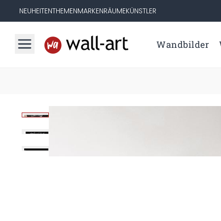
NEUHEITEN
THEMEN
MARKEN
RÄUME
KÜNSTLER
Wandbilder