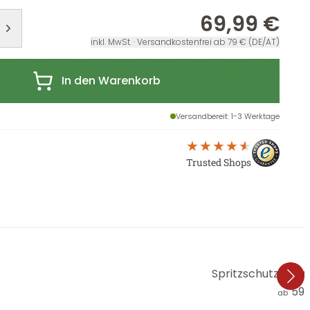
69,99 €
inkl. MwSt. · Versandkostenfrei ab 79 € (DE/AT)
In den Warenkorb
Versandbereit
: 1-3 Werktage
Trusted Shops
Spritzschutz Get
59,
ab