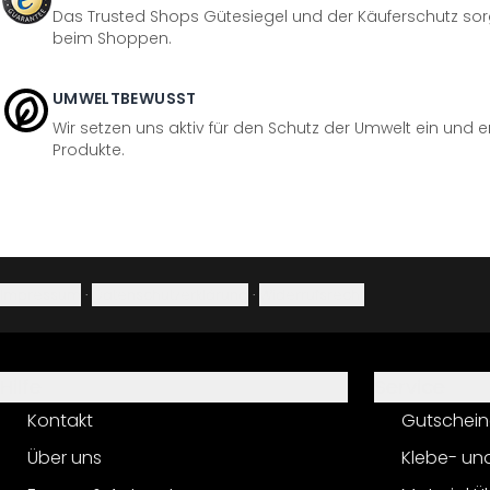
Das Trusted Shops Gütesiegel und der Käuferschutz sorg
beim Shoppen.
UMWELTBEWUSST
Wir setzen uns aktiv für den Schutz der Umwelt ein und 
Produkte.
Impressum
·
Datenschutzerklärung
·
Widerrufsrecht
Hilfe
Service
Kontakt
Gutschein
Über uns
Klebe- un