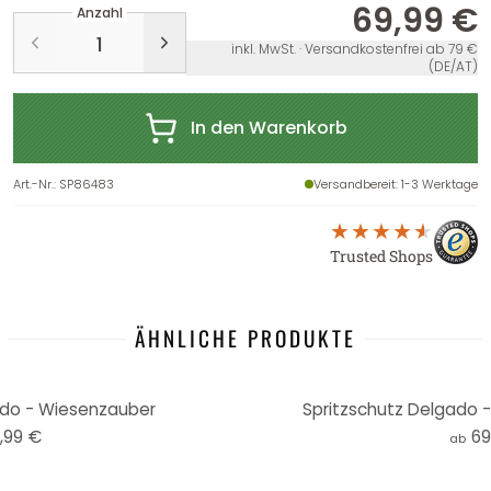
69,99 €
Anzahl
inkl. MwSt. · Versandkostenfrei ab 79 €
(DE/AT)
In den Warenkorb
Art.-Nr.
:
SP86483
Versandbereit
: 1-3 Werktage
Trusted Shops
ÄHNLICHE PRODUKTE
ado - Wiesenzauber
Spritzschutz Delgado 
,99 €
69
ab