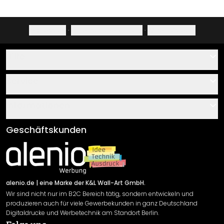
Impressum
·
Datenschutzerklärung
·
Widerrufsrecht
Hilfe
Kontakt
Service
Über uns
Gutscheine
Informationen
Fragen & Antworten
Klebe- und Montageanleitungen
AGB
Geschäftskunden
Material Übersicht
Impressum
Newsletter An-/Abmeldung
Versand & Zahlung
Sendungsverfolgung
Rücksendung
alenio.de
| eine Marke der K&L Wall-Art GmbH.
Wir sind nicht nur im B2C Bereich tätig, sondern entwickeln und
Widerrufsrecht
produzieren auch für viele Gewerbekunden in ganz Deutschland
Datenschutzerklärung
Digitaldrucke und Werbetechnik am Standort Berlin.