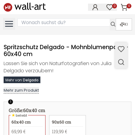
0
0
Artike
Artikel im M
KI
Spritzschutz Delgado - Mohnblumenpaar -
60x40 cm
Lassen Sie sich von Naturfotografien von Julia
Delgado verzaubern!
Mehr von
Delgado
Mehr zum Produkt
1
Größe
:
60x40 cm
★
beliebt
60x40 cm
90x60 cm
69,99 €
119,99 €