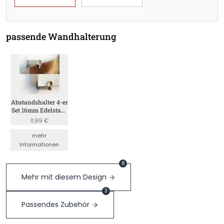
passende Wandhalterung
Abstandshalter 4-er
Set 16mm Edelstahl
(Satin 4mm)
11,99 €
mehr
Informationen
6
Mehr mit diesem Design
3
Passendes Zubehör