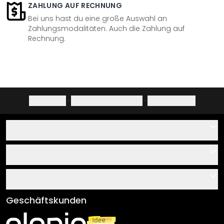
ZAHLUNG AUF RECHNUNG
Bei uns hast du eine große Auswahl an
Zahlungsmodalitäten. Auch die Zahlung auf
Rechnung.
Impressum
·
Datenschutzerklärung
·
Widerrufsrecht
Hilfe
Kontakt
Service
Über uns
Gutscheine
Informationen
Fragen & Antworten
Klebe- und Montageanleitungen
AGB
Geschäftskunden
Material Übersicht
Impressum