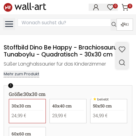
0
0
Artike
Artikel im M
KI
Stoffbild Dino Be Happy - Brachiosaurus -
Tunaboylu - Quadratisch - 30x30 cm
Süßer Langhalssaurier für das Kinderzimmer
Mehr zum Produkt
1
Größe
:
30x30 cm
★
beliebt
30x30 cm
40x40 cm
50x50 cm
24,99 €
29,99 €
34,99 €
60x60 cm