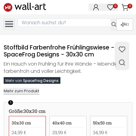
0
0
Artike
Artikel im M
KI
Stoffbild Farbenfrohe Frühlingswiese -
SpaceFrog Designs - 30x30 cm
Ein Hauch von Frühling für Ihre Wände – lebendig,
farbenfroh und voller Leichtigkeit.
Mehr von
SpaceFrog Designs
Mehr zum Produkt
1
Größe
:
30x30 cm
30x30 cm
40x40 cm
50x50 cm
24,99 €
29,99 €
34,99 €