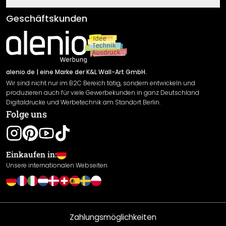
Fragen & Antworten
Klebe- und Montageanleitungen
AGB
Geschäftskunden
Material Übersicht
Impressum
Newsletter An-/Abmeldung
Versand & Zahlung
Sendungsverfolgung
Rücksendung
alenio.de
| eine Marke der K&L Wall-Art GmbH.
Wir sind nicht nur im B2C Bereich tätig, sondern entwickeln und
Widerrufsrecht
produzieren auch für viele Gewerbekunden in ganz Deutschland
Datenschutzerklärung
Digitaldrucke und Werbetechnik am Standort Berlin.
Folge uns
Gewährleistung
Leistungserklärung / CE-Zeichen
Cookie Einstellungen
Einkaufen in:
Unsere internationalen Webseiten
Zahlungsmöglichkeiten