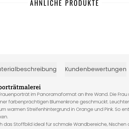
ÄHNLICHE PRODUKTE
terialbeschreibung
Kundenbewertungen
porträtmalerei
es Frauenporträt im Panoramaformat an Ihre Wand. Die Fr
ner farbenprächtigen Blumenkrone geschmückt. Leuchtende 
 warmen Streifenhintergrund in Orange und Pink. So entste
ken.
 das Stoffbild ideal für schmale Wandbereiche, Nischen o