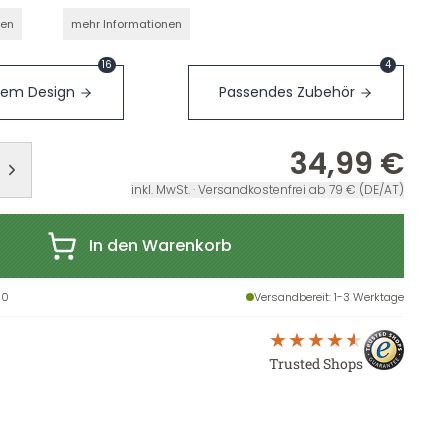
nen
mehr Informationen
16
4
sem Design
Passendes Zubehör
34,99 €
inkl. MwSt. · Versandkostenfrei ab 79 € (DE/AT)
In den Warenkorb
90
Versandbereit
: 1-3 Werktage
Trusted Shops