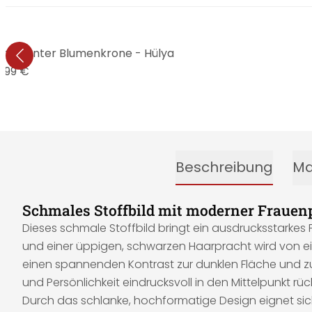
 mit bunter Blumenkrone - Hülya
9,99 €
Beschreibung
Ma
Schmales Stoffbild mit moderner Frauen
Dieses schmale Stoffbild bringt ein ausdrucksstark
und einer üppigen, schwarzen Haarpracht wird von ei
einen spannenden Kontrast zur dunklen Fläche und zum
und Persönlichkeit eindrucksvoll in den Mittelpunkt rüc
Durch das schlanke, hochformatige Design eignet sich