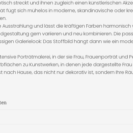
tisch streckt und ihnen zugleich einen künstlerischen Akze
t fügt sich mühelos in moderne, skandinavische oder kreat
en.
 Ausstrahlung und lässt die kräftigen Farben harmonisch wirk
dgestaltung gern variieren und neu kombinieren. Die passe
 lässigen Galerielook: Das Stoffbild hängt dann wie ein 
tensive Porträtmalerei, in der sie Frau, Frauenporträt und Pe
rbflächen zu Kunstwerken, in denen jede dargestellte Fra
nst nach Hause, das nicht nur dekorativ ist, sondern Ihre 
ten