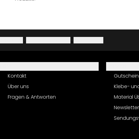
Impressum
·
Datenschutzerklärung
·
Widerrufsrecht
Hilfe
Service
Kontakt
Gutschein
Über uns
Klebe- un
Fragen & Antworten
Material Ü
Newslette
Sendungs