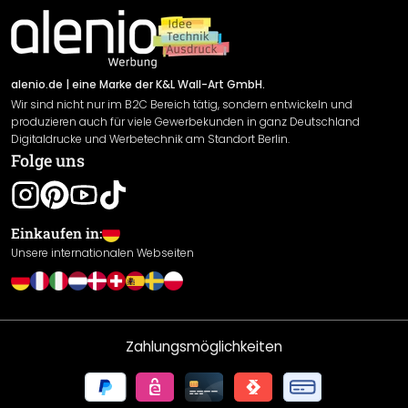
Material Übersicht
Impressum
Newsletter An-/Abmeldung
Versand & Zahlung
Sendungsverfolgung
Rücksendung
alenio.de
| eine Marke der K&L Wall-Art GmbH.
Wir sind nicht nur im B2C Bereich tätig, sondern entwickeln und
Widerrufsrecht
produzieren auch für viele Gewerbekunden in ganz Deutschland
Datenschutzerklärung
Digitaldrucke und Werbetechnik am Standort Berlin.
Folge uns
Gewährleistung
Leistungserklärung / CE-Zeichen
Cookie Einstellungen
Einkaufen in:
Unsere internationalen Webseiten
Zahlungsmöglichkeiten