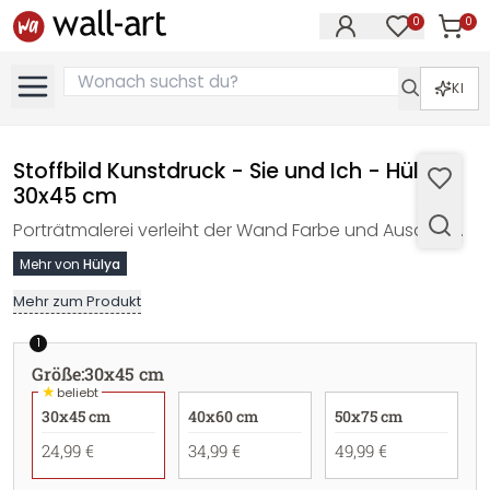
0
0
Artike
Artikel im M
KI
Stoffbild Kunstdruck - Sie und Ich - Hülya -
30x45 cm
Porträtmalerei verleiht der Wand Farbe und Ausdruck.
Mehr von
Hülya
Mehr zum Produkt
1
Größe
:
30x45 cm
★
beliebt
30x45 cm
40x60 cm
50x75 cm
24,99 €
34,99 €
49,99 €