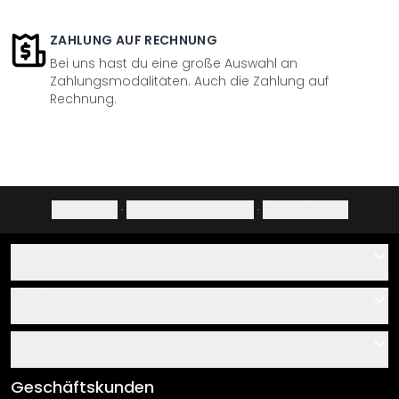
ZAHLUNG AUF RECHNUNG
Bei uns hast du eine große Auswahl an
Zahlungsmodalitäten. Auch die Zahlung auf
Rechnung.
Impressum
·
Datenschutzerklärung
·
Widerrufsrecht
Hilfe
Kontakt
Service
Über uns
Gutscheine
Informationen
Fragen & Antworten
Klebe- und Montageanleitungen
AGB
Geschäftskunden