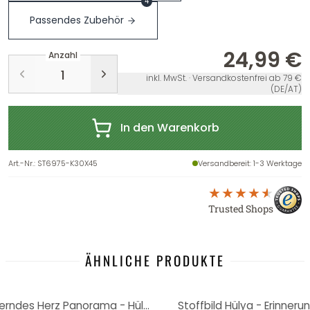
4
Passendes Zubehör
24,99 €
Anzahl
inkl. MwSt. · Versandkostenfrei ab 79 €
(DE/AT)
In den Warenkorb
Art.-Nr.
:
ST6975-K30X45
Versandbereit
: 1-3 Werktage
Trusted Shops
ÄHNLICHE PRODUKTE
Stoffbild Frauenporträt - Flüsterndes Herz Panorama - Hülya
Stoffbild Hülya - Erinner