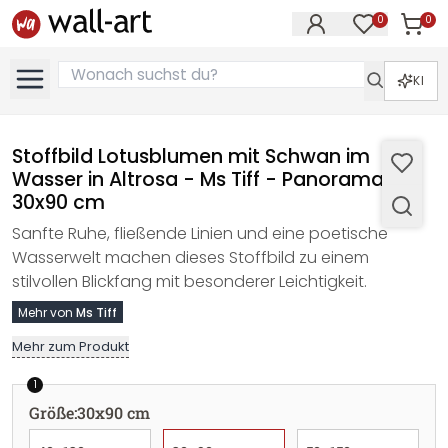
0
0
Artike
Artikel im M
KI
Stoffbild Lotusblumen mit Schwan im
Wasser in Altrosa - Ms Tiff - Panorama -
30x90 cm
Sanfte Ruhe, fließende Linien und eine poetische
Wasserwelt machen dieses Stoffbild zu einem
stilvollen Blickfang mit besonderer Leichtigkeit.
Mehr von
Ms Tiff
Mehr zum Produkt
1
Größe
:
30x90 cm