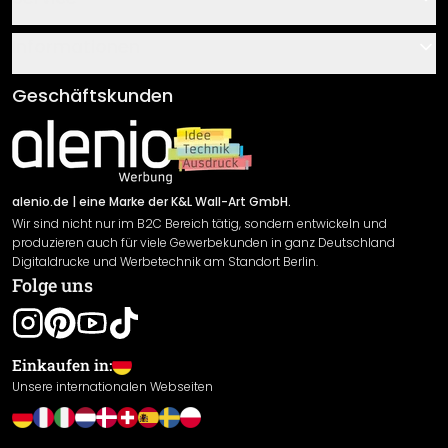
Über uns
Gutscheine
Informationen
Fragen & Antworten
Klebe- und Montageanleitungen
AGB
Geschäftskunden
Material Übersicht
Impressum
Newsletter An-/Abmeldung
Versand & Zahlung
Sendungsverfolgung
Rücksendung
alenio.de
| eine Marke der K&L Wall-Art GmbH.
Wir sind nicht nur im B2C Bereich tätig, sondern entwickeln und
Widerrufsrecht
produzieren auch für viele Gewerbekunden in ganz Deutschland
Datenschutzerklärung
Digitaldrucke und Werbetechnik am Standort Berlin.
Folge uns
Gewährleistung
Leistungserklärung / CE-Zeichen
Cookie Einstellungen
Einkaufen in:
Unsere internationalen Webseiten