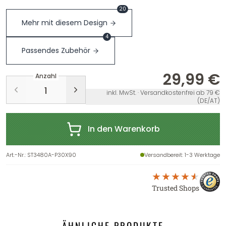
20
Mehr mit diesem Design
4
Passendes Zubehör
29,99 €
Anzahl
inkl. MwSt. · Versandkostenfrei ab 79 €
(DE/AT)
In den Warenkorb
Art.-Nr.
:
ST3480A-P30X90
Versandbereit
: 1-3 Werktage
Trusted Shops
ÄHNLICHE PRODUKTE