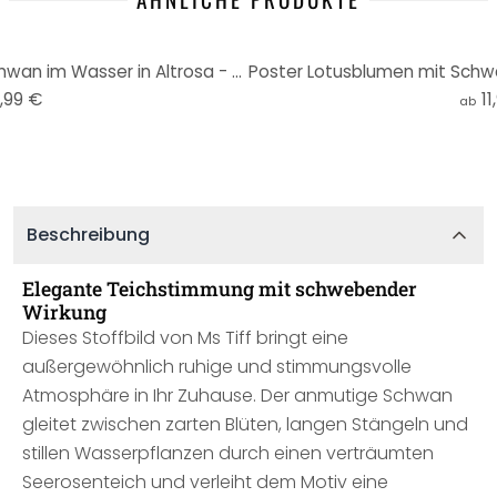
Wandbild Lotusblumen mit Schwan im Wasser in Altrosa - Ms Tiff - Alu-Dibond Panorama
,99 €
11
ab
Beschreibung
Elegante Teichstimmung mit schwebender
Wirkung
Dieses Stoffbild von Ms Tiff bringt eine
außergewöhnlich ruhige und stimmungsvolle
Atmosphäre in Ihr Zuhause. Der anmutige Schwan
gleitet zwischen zarten Blüten, langen Stängeln und
stillen Wasserpflanzen durch einen verträumten
Seerosenteich und verleiht dem Motiv eine