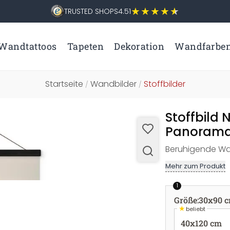
TRUSTED SHOPS
4.51
Wandtattoos
Tapeten
Dekoration
Wandfarbe
Startseite
Wandbilder
Stoffbilder
/
/
Stoffbild 
Panorama
Beruhigende Wal
Mehr zum Produkt
1
Größe
:
30x90 
★
beliebt
40x120 cm