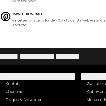
beim Shoppen.
UMWELTBEWUSST
Wir setzen uns aktiv für den Schutz der Umwelt ein und 
Produkte.
Impressum
·
Datenschutzerklärung
·
Widerrufsrecht
Hilfe
Service
Kontakt
Gutschein
Über uns
Klebe- un
Fragen & Antworten
Material Ü