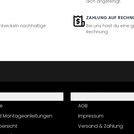
dich angefertigt.
ZAHLUNG AUF RECHN
entwickeln nachhaltige
Bei uns hast du eine 
Rechnung.
Informationen
e
AGB
d Montageanleitungen
Impressum
bersicht
Versand & Zahlung