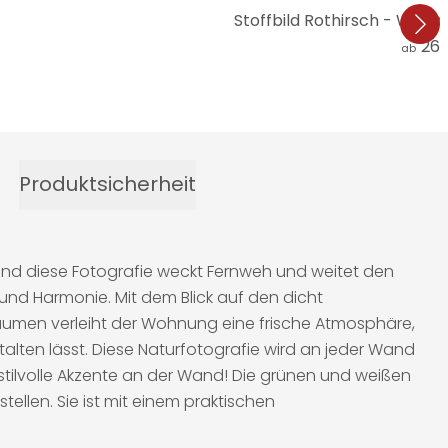
Stoffbild Rothirsch - Wächt
26,
ab
Produktsicherheit
 Und diese Fotografie weckt Fernweh und weitet den
e und Harmonie. Mit dem Blick auf den dicht
umen verleiht der Wohnung eine frische Atmosphäre,
alten lässt. Diese Naturfotografie wird an jeder Wand
 stilvolle Akzente an der Wand! Die grünen und weißen
ellen. Sie ist mit einem praktischen