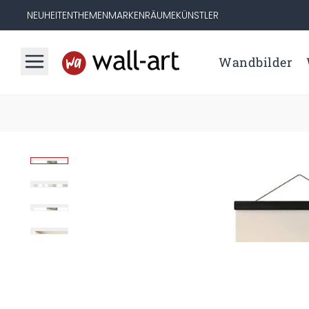
NEUHEITEN
THEMEN
MARKEN
RÄUME
KÜNSTLER
Wandbilder