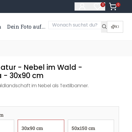
0
Artikel i
0
Artikel im Merk
n
Dein Foto auf...
KI
Natur - Nebel im Wald -
 - 30x90 cm
dlandschaft im Nebel als Textilbanner.
cm
30x90 cm
50x150 cm