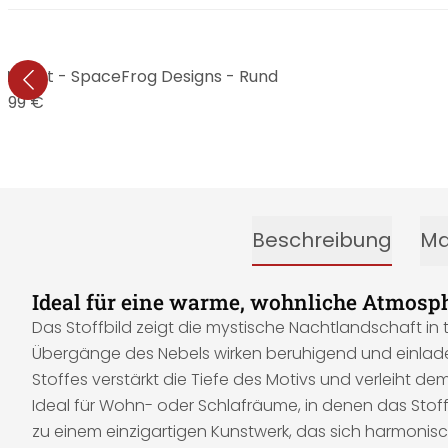
er Nacht - SpaceFrog Designs - Rund
1,99 €
Beschreibung
Ma
Ideal für eine warme, wohnliche Atmos
Das Stoffbild zeigt die mystische Nachtlandschaft in 
Übergänge des Nebels wirken beruhigend und einlade
Stoffes verstärkt die Tiefe des Motivs und verleiht 
Ideal für Wohn- oder Schlafräume, in denen das Stoffb
zu einem einzigartigen Kunstwerk, das sich harmonis