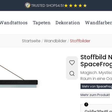
TRUSTED SHOPS
4.51
Wandtattoos
Tapeten
Dekoration
Wandfarbe
Startseite
Wandbilder
Stoffbilder
/
/
Stoffbild 
SpaceFrog
Magisch. Mystisc
Raum in eine Oa
Mehr von
SpaceFrog
Mehr zum Produkt
1
Größe
:
30x45 