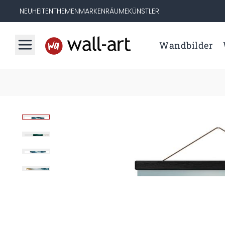
NEUHEITEN
THEMEN
MARKEN
RÄUME
KÜNSTLER
Wandbilder