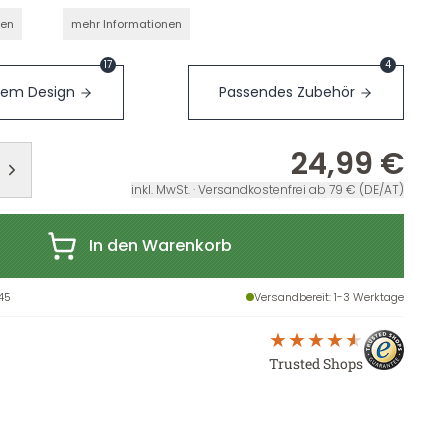
nen
mehr Informationen
17
4
sem Design
Passendes Zubehör
24,99 €
inkl. MwSt. · Versandkostenfrei ab 79 € (DE/AT)
In den Warenkorb
45
Versandbereit
: 1-3 Werktage
Trusted Shops