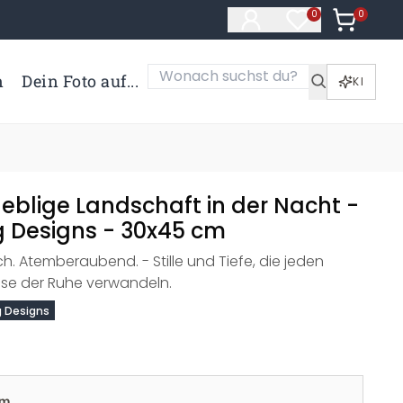
0
Artikel i
0
Artikel im Merk
n
Dein Foto auf...
KI
Neblige Landschaft in der Nacht -
 Designs - 30x45 cm
h. Atemberaubend. - Stille und Tiefe, die jeden
se der Ruhe verwandeln.
 Designs
cm