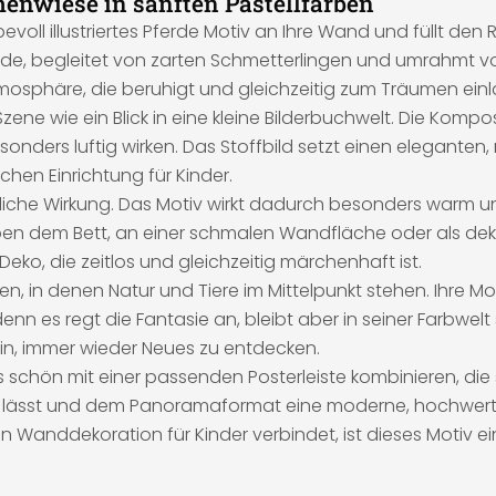
enwiese in sanften Pastellfarben
bevoll illustriertes Pferde Motiv an Ihre Wand und füllt den 
rde, begleitet von zarten Schmetterlingen und umrahmt v
mosphäre, die beruhigt und gleichzeitig zum Träumen einl
ne wie ein Blick in eine kleine Bilderbuchwelt. Die Kompo
onders luftig wirken. Das Stoffbild setzt einen elegante
hen Einrichtung für Kinder.
iche Wirkung. Das Motiv wirkt dadurch besonders warm und 
ben dem Bett, an einer schmalen Wandfläche oder als dekor
Deko, die zeitlos und gleichzeitig märchenhaft ist.
ionen, in denen Natur und Tiere im Mittelpunkt stehen. Ihre 
nn es regt die Fantasie an, bleibt aber in seiner Farbwelt 
ein, immer wieder Neues zu entdecken.
s schön mit einer passenden Posterleiste kombinieren, die
en lässt und dem Panoramaformat eine moderne, hochwerti
len Wanddekoration für Kinder verbindet, ist dieses Motiv 