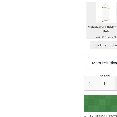
Posterleiste / Bilderl
Holz
2x31 cm
10,70 €
mehr Informatio
Mehr mit die
Anzahl
Art.-Nr.
:
ST3354A-P30X