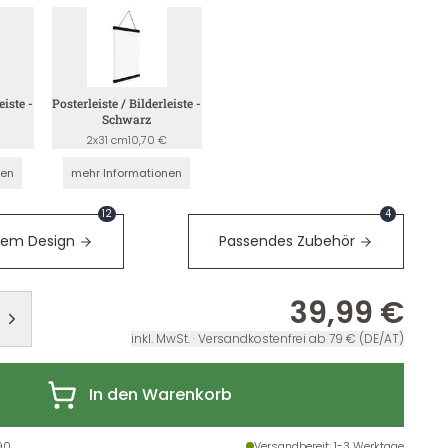
eiste -
Posterleiste / Bilderleiste -
Schwarz
2x31 cm
10,70 €
nen
mehr Informationen
12
4
sem Design
Passendes Zubehör
39,99 €
inkl. MwSt. · Versandkostenfrei ab 79 € (DE/AT)
In den Warenkorb
90
Versandbereit
: 1-3 Werktage