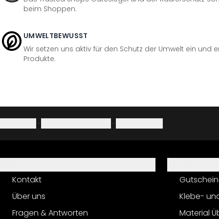
beim Shoppen.
UMWELTBEWUSST
Wir setzen uns aktiv für den Schutz der Umwelt ein und 
Produkte.
Impressum
·
Datenschutzerklärung
·
Widerrufsrecht
Hilfe
Service
Kontakt
Gutschein
Über uns
Klebe- un
Fragen & Antworten
Material Ü