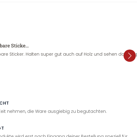
sbare Sticke…
are Sticker. Halten super gut auch auf Holz und sehen dazu su
ECHT
 Zeit nehmen, die Ware ausgiebig zu begutachten.
GT
odukte wird erst nach Eingang deiner Bestellung speziell für