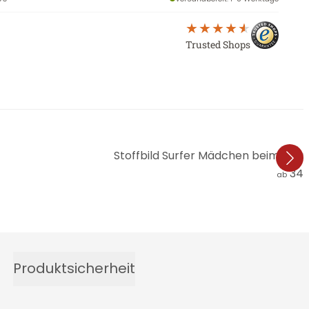
Trusted Shops
Stoffbild Surfer Mädchen beim Son
34,
ab
Produktsicherheit