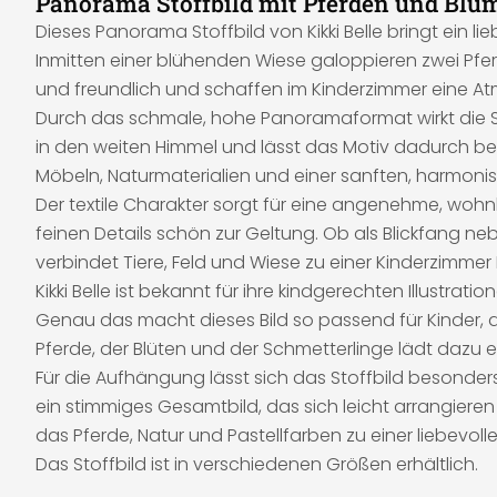
Panorama Stoffbild mit Pferden und Blum
Dieses Panorama Stoffbild von Kikki Belle bringt ein lie
Inmitten einer blühenden Wiese galoppieren zwei Pfe
und freundlich und schaffen im Kinderzimmer eine At
Durch das schmale, hohe Panoramaformat wirkt die Sze
in den weiten Himmel und lässt das Motiv dadurch bes
Möbeln, Naturmaterialien und einer sanften, harmonisc
Der textile Charakter sorgt für eine angenehme, wohnl
feinen Details schön zur Geltung. Ob als Blickfang ne
verbindet Tiere, Feld und Wiese zu einer Kinderzimmer 
Kikki Belle ist bekannt für ihre kindgerechten Illustrat
Genau das macht dieses Bild so passend für Kinder, de
Pferde, der Blüten und der Schmetterlinge lädt dazu 
Für die Aufhängung lässt sich das Stoffbild besonder
ein stimmiges Gesamtbild, das sich leicht arrangier
das Pferde, Natur und Pastellfarben zu einer liebevol
Das Stoffbild ist in verschiedenen Größen erhältlich.