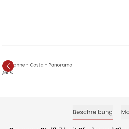
r Abendsonne - Costa - Panorama
4,99 €
Beschreibung
Ma