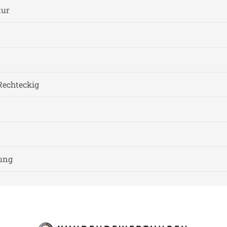
tur
Rechteckig
nung