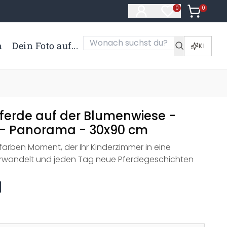
0
Artikel i
0
Artikel im Merk
n
Dein Foto auf...
KI
Pferde auf der Blumenwiese -
le - Panorama - 30x90 cm
llfarben Moment, der Ihr Kinderzimmer in eine
rwandelt und jeden Tag neue Pferdegeschichten