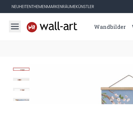
NEUHEITEN
THEMEN
MARKEN
RÄUME
KÜNSTLER
Wandbilder