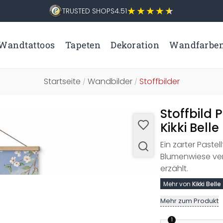
TRUSTED SHOPS
4.51
Wandtattoos
Tapeten
Dekoration
Wandfarbe
Startseite
Wandbilder
Stoffbilder
/
/
Stoffbild 
Kikki Bel
Ein zarter Paste
Blumenwiese ve
erzählt.
Mehr von
Kikki Belle
Mehr zum Produkt
1