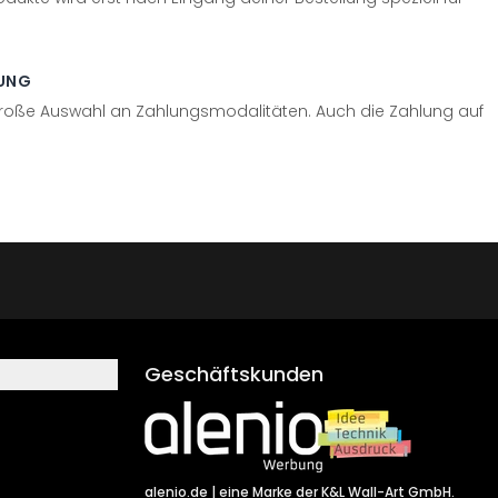
UNG
große Auswahl an Zahlungsmodalitäten. Auch die Zahlung auf
Geschäftskunden
alenio.de
| eine Marke der K&L Wall-Art GmbH.