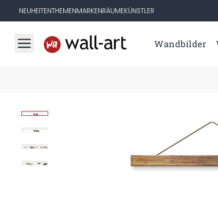
NEUHEITEN
THEMEN
MARKEN
RÄUME
KÜNSTLER
Wandbilder