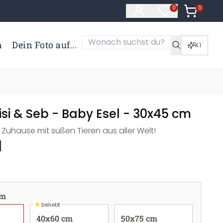
0
Artikel i
0
Artikel im Merk
n
Dein Foto auf...
KI
Sisi & Seb - Baby Esel - 30x45 cm
r Zuhause mit süßen Tieren aus aller Welt!
cm
★
beliebt
40x60 cm
50x75 cm