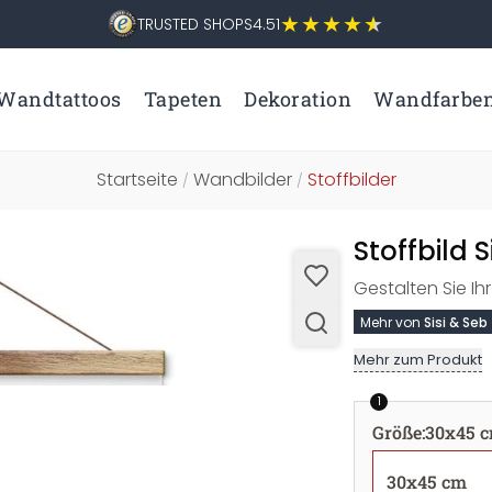
TRUSTED SHOPS
4.51
Wandtattoos
Tapeten
Dekoration
Wandfarbe
Startseite
Wandbilder
Stoffbilder
/
/
Stoffbild 
Gestalten Sie Ih
Mehr von
Sisi & Seb
Mehr zum Produkt
1
Größe
:
30x45 
30x45 cm