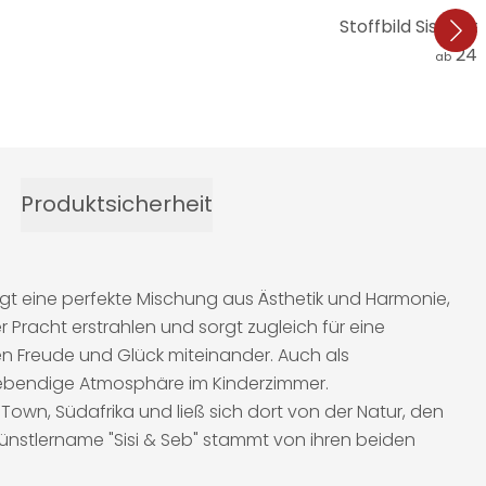
Stoffbild Sisi & 
24,
ab
Produktsicherheit
t eine perfekte Mischung aus Ästhetik und Harmonie,
 Pracht erstrahlen und sorgt zugleich für eine
en Freude und Glück miteinander. Auch als
 lebendige Atmosphäre im Kinderzimmer.
Town, Südafrika und ließ sich dort von der Natur, den
r Künstlername "Sisi & Seb" stammt von ihren beiden