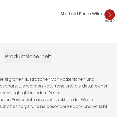
Stoffbild Bunte Wildblume
34,
ab
Produktsicherheit
 filigranen Illustrationen von Rotkehlchen und
mosphäre. Die warmen Naturtöne und die detailreichen
einem Highlight in jedem Raum.
nalen Posterleiste als auch direkt an der Wand
es Stoffes sorgt für eine besondere Haptik und verleiht