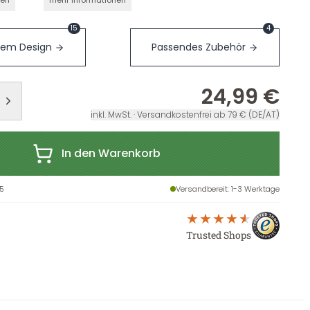
nen
mehr Informationen
15
4
sem Design
Passendes Zubehör
24,99 €
inkl. MwSt. · Versandkostenfrei ab 79 € (DE/AT)
In den Warenkorb
5
Versandbereit
: 1-3 Werktage
Trusted Shops