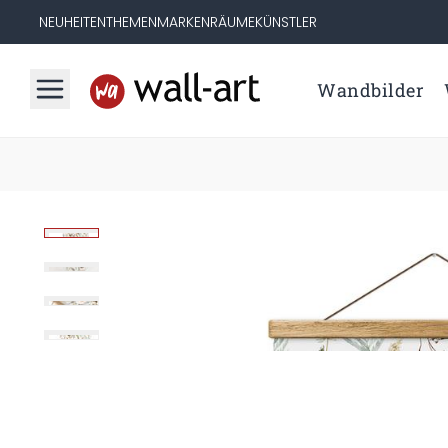
NEUHEITEN
THEMEN
MARKEN
RÄUME
KÜNSTLER
Wandbilder