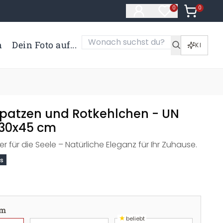
0
Artikel i
0
Artikel im Merk
n
Dein Foto auf...
KI
 Spatzen und Rotkehlchen - UN
 30x45 cm
 für die Seele – Natürliche Eleganz für Ihr Zuhause.
ns
cm
★
beliebt