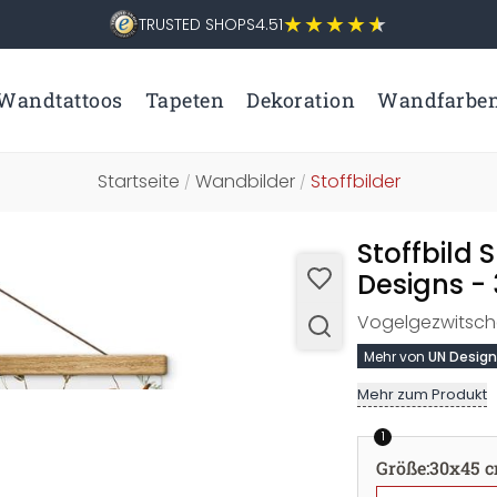
TRUSTED SHOPS
4.51
Wandtattoos
Tapeten
Dekoration
Wandfarbe
Startseite
Wandbilder
Stoffbilder
/
/
Stoffbild
Designs -
Vogelgezwitscher
Mehr von
UN Desig
Mehr zum Produkt
1
Größe
:
30x45 