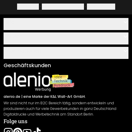
Impressum
·
Datenschutzerklärung
·
Widerrufsrecht
Hilfe
Kontakt
Service
Über uns
Gutscheine
Informationen
Fragen & Antworten
Klebe- und Montageanleitungen
AGB
Geschäftskunden
Material Übersicht
Impressum
Newsletter An-/Abmeldung
Versand & Zahlung
Sendungsverfolgung
Rücksendung
alenio.de
| eine Marke der K&L Wall-Art GmbH.
Wir sind nicht nur im B2C Bereich tätig, sondern entwickeln und
Widerrufsrecht
produzieren auch für viele Gewerbekunden in ganz Deutschland
Datenschutzerklärung
Digitaldrucke und Werbetechnik am Standort Berlin.
Folge uns
Gewährleistung