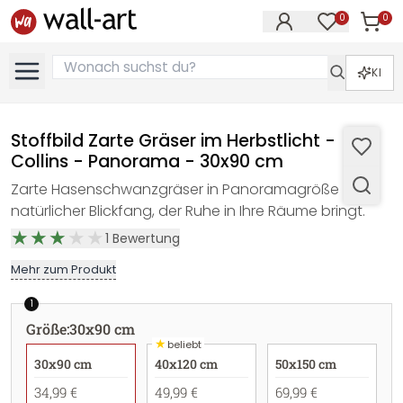
0
0
Artike
Artikel im M
KI
Stoffbild Zarte Gräser im Herbstlicht -
Collins - Panorama - 30x90 cm
Zarte Hasenschwanzgräser in Panoramagröße – Ein
natürlicher Blickfang, der Ruhe in Ihre Räume bringt.
1
Bewertung
Mehr zum Produkt
1
Größe
:
30x90 cm
★
beliebt
30x90 cm
40x120 cm
50x150 cm
34,99 €
49,99 €
69,99 €