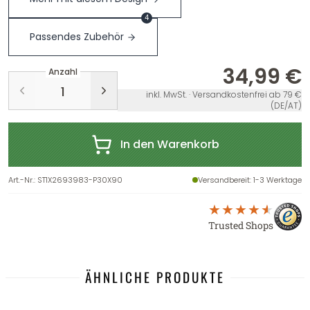
4
Passendes Zubehör
34,99 €
Anzahl
inkl. MwSt. · Versandkostenfrei ab 79 €
(DE/AT)
In den Warenkorb
Art.-Nr.
:
ST1X2693983-P30X90
Versandbereit
: 1-3 Werktage
Trusted Shops
ÄHNLICHE PRODUKTE