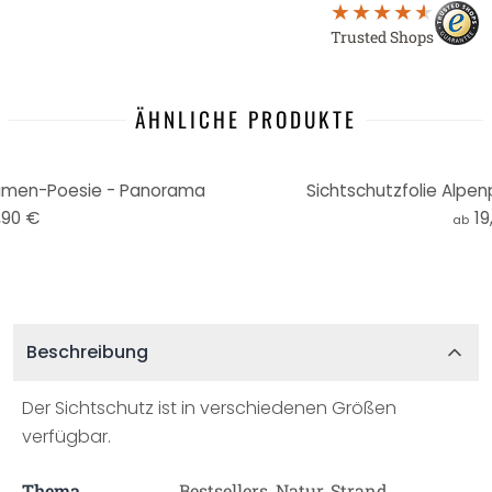
Trusted Shops
ÄHNLICHE PRODUKTE
lumen-Poesie - Panorama
Sichtschutzfolie Alp
,90 €
19
ab
Beschreibung
Der Sichtschutz ist in verschiedenen Größen
verfügbar.
Thema
Bestsellers, Natur, Strand