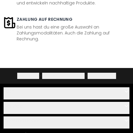
und entwickeln nachhaltige Produkte.
ZAHLUNG AUF RECHNUNG
Bei uns hast du eine große Auswahl an
Zahlungsmodalitäten. Auch die Zahlung auf
Rechnung.
Impressum
·
Datenschutzerklärung
·
Widerrufsrecht
Hilfe
Kontakt
Service
Über uns
Gutscheine
Informationen
Fragen & Antworten
Klebe- und Montageanleitungen