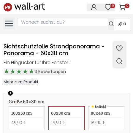
0
0
Artike
Artikel im M
KI
Sichtschutzfolie Strandpanorama -
Panorama - 60x30 cm
Ein Hingucker für Ihre Fenster!
3
Bewertungen
Mehr zum Produkt
1
Größe
:
60x30 cm
★
beliebt
100x50 cm
60x30 cm
80x40 cm
49,90 €
19,90 €
39,90 €