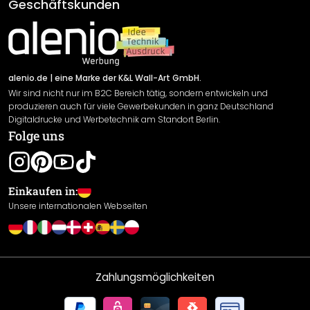
AGB
Geschäftskunden
Material Übersicht
Impressum
Newsletter An-/Abmeldung
Versand & Zahlung
Sendungsverfolgung
Rücksendung
alenio.de
| eine Marke der K&L Wall-Art GmbH.
Wir sind nicht nur im B2C Bereich tätig, sondern entwickeln und
Widerrufsrecht
produzieren auch für viele Gewerbekunden in ganz Deutschland
Datenschutzerklärung
Digitaldrucke und Werbetechnik am Standort Berlin.
Folge uns
Gewährleistung
Leistungserklärung / CE-Zeichen
Cookie Einstellungen
Einkaufen in:
Unsere internationalen Webseiten
Zahlungsmöglichkeiten