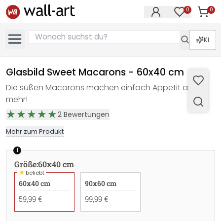
0
0
Artike
Artikel im M
KI
Glasbild Sweet Macarons - 60x40 cm
Die süßen Macarons machen einfach Appetit auf
mehr!
2
Bewertungen
Mehr zum Produkt
1
Größe
:
60x40 cm
★
beliebt
60x40 cm
90x60 cm
59,99 €
99,99 €