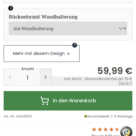
2
Rückseite
:
mit Wandhalterung
7
Mehr mit diesem Design
59,99 €
Anzahl
inkl. MwSt. · Versandkostenfrei ab 79 €
(DE/AT)
In den Warenkorb
Art.-Nr.
:
GA34983
Versandbereit
: 1-3 Werktage