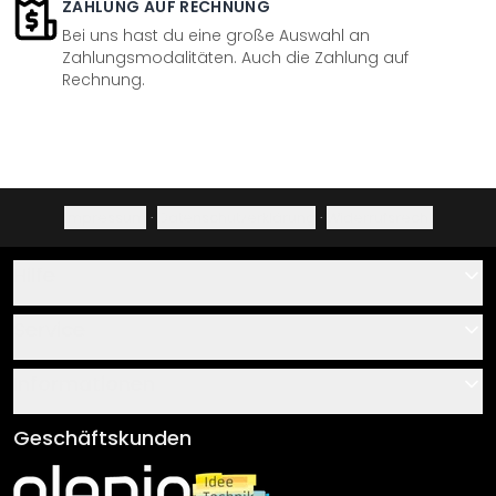
ZAHLUNG AUF RECHNUNG
Bei uns hast du eine große Auswahl an
Zahlungsmodalitäten. Auch die Zahlung auf
Rechnung.
Impressum
·
Datenschutzerklärung
·
Widerrufsrecht
Hilfe
Kontakt
Service
Über uns
Gutscheine
Informationen
Fragen & Antworten
Klebe- und Montageanleitungen
AGB
Geschäftskunden
Material Übersicht
Impressum
Newsletter An-/Abmeldung