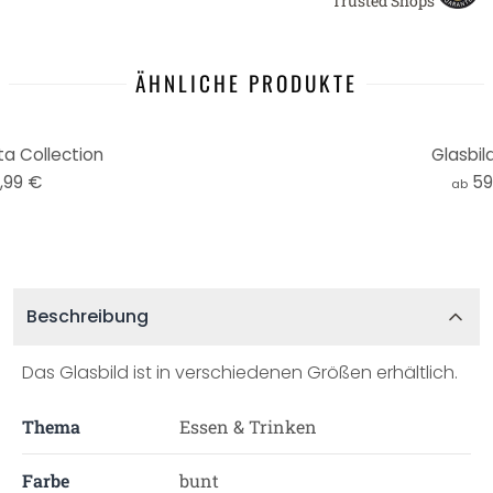
Trusted Shops
ÄHNLICHE PRODUKTE
ta Collection
Glasbil
,99 €
59
ab
Beschreibung
Das Glasbild ist in verschiedenen Größen erhältlich.
Thema
Essen & Trinken
Farbe
bunt