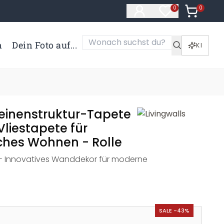
0
Artikel i
0
Artikel im Merk
n
Dein Foto auf...
KI
einenstruktur-Tapete
 Vliestapete für
hes Wohnen - Rolle
 - Innovatives Wanddekor für moderne
SALE -43%