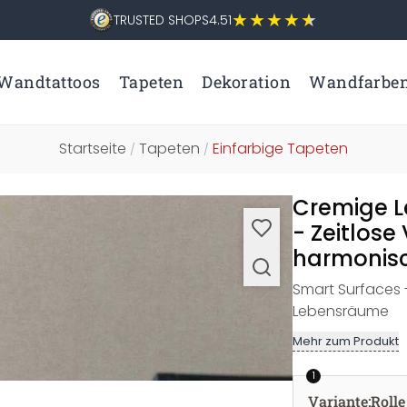
TRUSTED SHOPS
4.51
Wandtattoos
Tapeten
Dekoration
Wandfarbe
Startseite
Tapeten
Einfarbige Tapeten
/
/
Cremige L
- Zeitlose
harmonisc
Smart Surfaces
Lebensräume
Mehr zum Produkt
1
Variante
:
Rolle