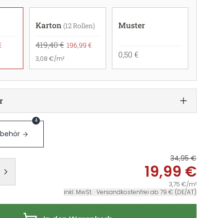
Karton
Muster
(12 Rollen)
419,40 €
€
196,99 €
0,50 €
3,08 €/m²
r
4
ubehör
34,95 €
19,99 €
3,75 €/m²
inkl. MwSt. · Versandkostenfrei ab 79 € (DE/AT)