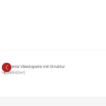
Elegante Vliestapete mit Struktur
99 €
(
4,69 €/m²
)