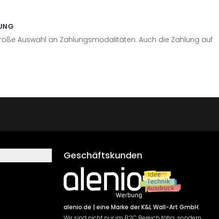
UNG
große Auswahl an Zahlungsmodalitäten. Auch die Zahlung auf
Geschäftskunden
alenio.de
| eine Marke der K&L Wall-Art GmbH.
Wir sind nicht nur im B2C Bereich tätig, sondern