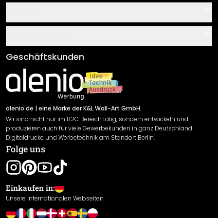
Kontakt
Service
Über uns
Gutscheine
Informationen
Fragen & Antworten
Klebe- und Montageanleitungen
AGB
Geschäftskunden
Material Übersicht
Impressum
Newsletter An-/Abmeldung
Versand & Zahlung
Sendungsverfolgung
Rücksendung
alenio.de
| eine Marke der K&L Wall-Art GmbH.
Wir sind nicht nur im B2C Bereich tätig, sondern entwickeln und
Widerrufsrecht
produzieren auch für viele Gewerbekunden in ganz Deutschland
Datenschutzerklärung
Digitaldrucke und Werbetechnik am Standort Berlin.
Folge uns
Gewährleistung
Leistungserklärung / CE-Zeichen
Cookie Einstellungen
Einkaufen in:
Unsere internationalen Webseiten