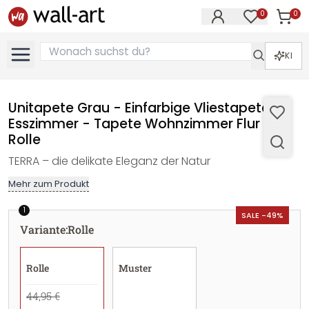
0
0
Artike
Artikel im M
KI
Unitapete Grau - Einfarbige Vliestapete
Esszimmer - Tapete Wohnzimmer Flur -
Rolle
TERRA – die delikate Eleganz der Natur
Mehr zum Produkt
1
SALE -49%
Variante
:
Rolle
Rolle
Muster
44,95 €