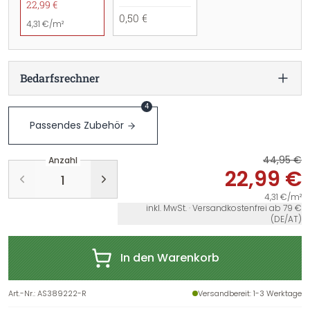
22,99 €
0,50 €
4,31 €/m²
Bedarfsrechner
4
Passendes Zubehör
44,95 €
Anzahl
22,99 €
4,31 €/m²
inkl. MwSt. · Versandkostenfrei ab 79 €
(DE/AT)
In den Warenkorb
Art.-Nr.
:
AS389222-R
Versandbereit
: 1-3 Werktage