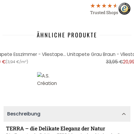
Trusted Shops
ÄHNLICHE PRODUKTE
-38%
Einfarbige Tapete Grau - Unitapete Esszimmer - Vliestapete Wohnzimmer Büro
9 €
33,95 €
20,9
(
3,94 €/m²
)
Beschreibung
TERRA – die Delikate Eleganz der Natur