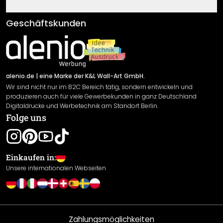
Fragen & Antworten
Klebe- und Montageanleitungen
AGB
Geschäftskunden
Material Übersicht
Impressum
Newsletter An-/Abmeldung
Versand & Zahlung
Sendungsverfolgung
Rücksendung
alenio.de
| eine Marke der K&L Wall-Art GmbH.
Wir sind nicht nur im B2C Bereich tätig, sondern entwickeln und
Widerrufsrecht
produzieren auch für viele Gewerbekunden in ganz Deutschland
Datenschutzerklärung
Digitaldrucke und Werbetechnik am Standort Berlin.
Folge uns
Gewährleistung
Leistungserklärung / CE-Zeichen
Cookie Einstellungen
Einkaufen in:
Unsere internationalen Webseiten
Zahlungsmöglichkeiten