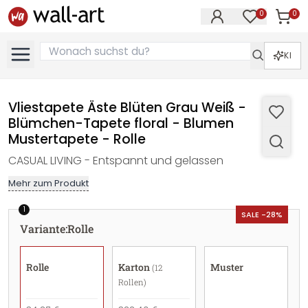
0
0
Artike
Artikel im M
KI
Vliestapete Äste Blüten Grau Weiß -
Blümchen-Tapete floral - Blumen
Mustertapete - Rolle
CASUAL LIVING - Entspannt und gelassen
Mehr zum Produkt
1
SALE -28%
Variante
:
Rolle
Rolle
Karton
Muster
(12
Rollen)