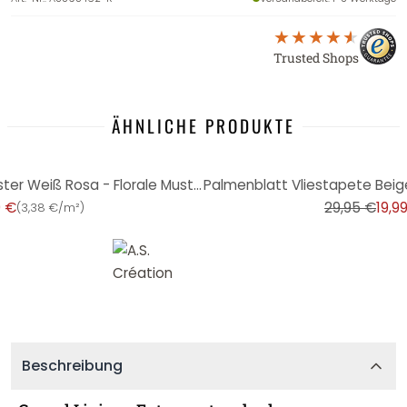
Trusted Shops
ÄHNLICHE PRODUKTE
-33%
Tapete dezentes Blumen-Muster Weiß Rosa - Florale Mustertapete mit Blüten
9 €
29,95 €
19,9
(
3,38 €/m²
)
Beschreibung