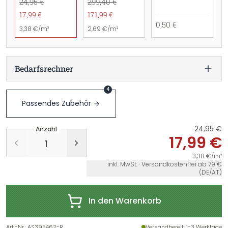
24,95 €
299,40 €
17,99 €
171,99 €
0,50 €
3,38 €/m²
2,69 €/m²
Bedarfsrechner
4
Passendes Zubehör
24,95 €
Anzahl
17,99 €
3,38 €/m²
inkl. MwSt. · Versandkostenfrei ab 79 €
(DE/AT)
In den Warenkorb
Art.-Nr.
:
AS395462-R
Versandbereit
: 1-3 Werktage