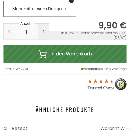
4
Mehr mit diesem Design
9,90 €
Anzahl
inkl. MwSt. · Versandkostenfrei ab 79 €
(DE/AT)
In den Warenkorb
Art.-Nr.
:
W42261
Versandbereit
: 1-3 Werktage
Trusted Shops
ÄHNLICHE PRODUKTE
 Tai - Rezept
Wallprint W - 