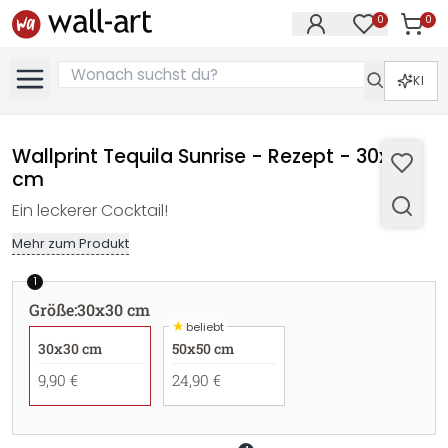
0
0
Artike
Artikel im M
KI
Wallprint Tequila Sunrise - Rezept - 30x30
cm
Ein leckerer Cocktail!
Mehr zum Produkt
1
Größe
:
30x30 cm
★
beliebt
30x30 cm
50x50 cm
9,90 €
24,90 €