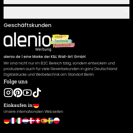
Über uns
Gutscheine
Informationen
Fragen & Antworten
Klebe- und Montageanleitungen
AGB
Geschäftskunden
Material Übersicht
Impressum
Newsletter An-/Abmeldung
Versand & Zahlung
Sendungsverfolgung
Rücksendung
alenio.de
| eine Marke der K&L Wall-Art GmbH.
Wir sind nicht nur im B2C Bereich tätig, sondern entwickeln und
Widerrufsrecht
produzieren auch für viele Gewerbekunden in ganz Deutschland
Datenschutzerklärung
Digitaldrucke und Werbetechnik am Standort Berlin.
Folge uns
Gewährleistung
Leistungserklärung / CE-Zeichen
Cookie Einstellungen
Einkaufen in:
Unsere internationalen Webseiten