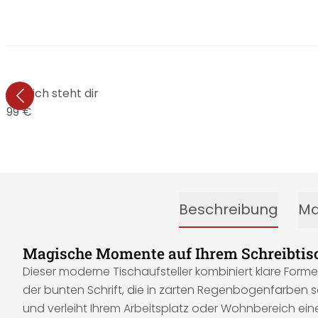
Glücklich steht dir
4,99 €
Beschreibung
Ma
Magische Momente auf Ihrem Schreibtisc
Dieser moderne Tischaufsteller kombiniert klare Form
der bunten Schrift, die in zarten Regenbogenfarben sc
und verleiht Ihrem Arbeitsplatz oder Wohnbereich eine