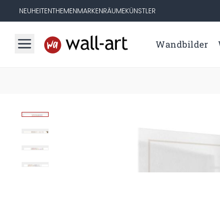
NEUHEITEN
THEMEN
MARKEN
RÄUME
KÜNSTLER
Wandbilder