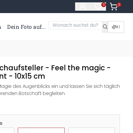
0
Artikel i
0
Artikel im Merk
n
Dein Foto auf...
KI
chaufsteller - Feel the magic -
nt - 10x15 cm
agie des Augenblicks ein und lassen Sie sich täglich
ierenden Botschaft begleiten.
m