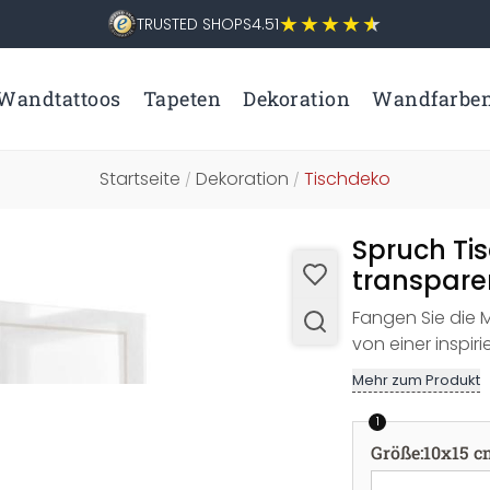
TRUSTED SHOPS
4.51
Wandtattoos
Tapeten
Dekoration
Wandfarbe
Startseite
Dekoration
Tischdeko
/
/
Spruch Tis
transpare
Fangen Sie die M
von einer inspir
Mehr zum Produkt
1
Größe
:
10x15 c