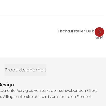
Tischaufsteller Du bist me
14,
ab
Produktsicherheit
Design
nsparente Acrylglas verstärkt den schwebenden Effekt
s Alltags unterstreicht, wird zum zentralen Element