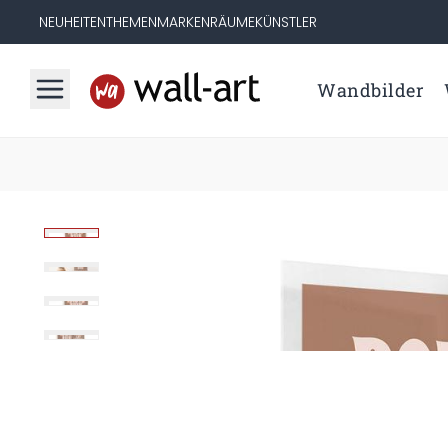
NEUHEITEN
THEMEN
MARKEN
RÄUME
KÜNSTLER
Wandbilder