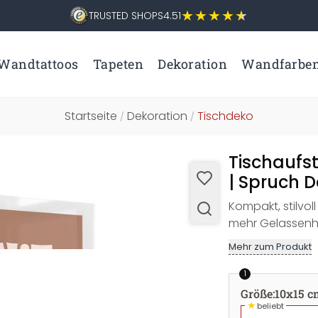
TRUSTED SHOPS
4.51
Wandtattoos
Tapeten
Dekoration
Wandfarbe
Startseite
Dekoration
Tischdeko
/
/
Tischaufst
| Spruch D
Kompakt, stilvol
mehr Gelassenhe
Mehr zum Produkt
1
Größe
:
10x15 c
★
beliebt