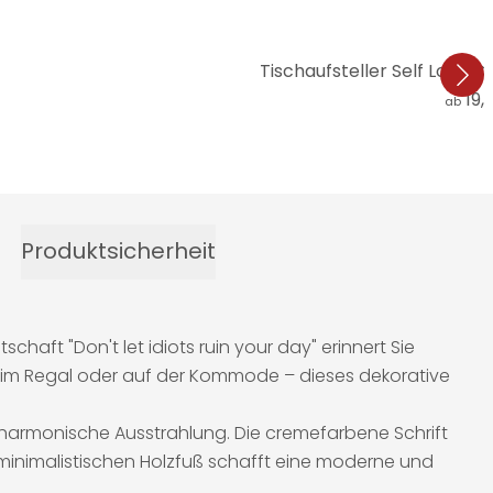
Tischaufsteller Self Love Cl
19,
ab
Produktsicherheit
tschaft "Don't let idiots ruin your day" erinnert Sie
h, im Regal oder auf der Kommode – dieses dekorative
harmonische Ausstrahlung. Die cremefarbene Schrift
m minimalistischen Holzfuß schafft eine moderne und