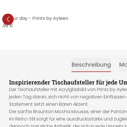
 ruin your day - Prints by Ayleen
4,99 €
Beschreibung
Ma
Inspirierender Tischaufsteller für jede 
Der Tischaufsteller mit Acrylglasbild von Prints by Aylee
jeden Tag daran, sich nicht von negativen Einflüsse
Statement setzt einen klaren Akzent.
Der sanfte Braunton Mocha Mousse, einer der Pantone
im Retro-Stil sorgt für eine ausdrucksstarke und zugl
dennoch natürliche Ästhetik, die sich in jede Umgebun