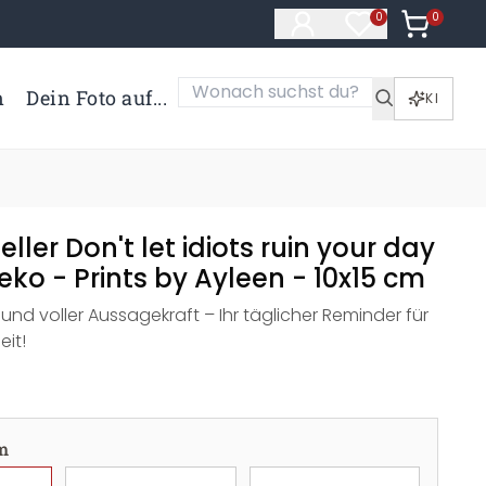
0
Artikel i
0
Artikel im Merk
n
Dein Foto auf...
KI
eller Don't let idiots ruin your day
eko - Prints by Ayleen - 10x15 cm
l und voller Aussagekraft – Ihr täglicher Reminder für
it!
m