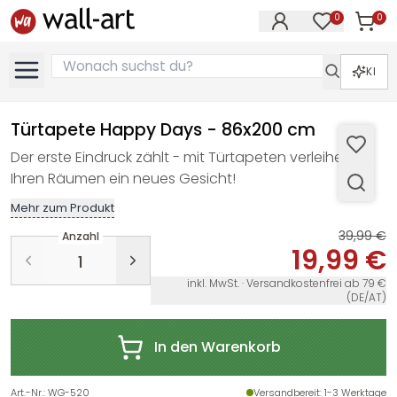
0
0
Artike
Artikel im M
KI
Türtapete Happy Days - 86x200 cm
Der erste Eindruck zählt - mit Türtapeten verleihen Sie
Ihren Räumen ein neues Gesicht!
Mehr zum Produkt
39,99 €
Anzahl
19,99 €
inkl. MwSt. · Versandkostenfrei ab 79 €
(DE/AT)
In den Warenkorb
Art.-Nr.
:
WG-520
Versandbereit
: 1-3 Werktage