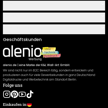
Hilfe
Kontakt
Service
Über uns
Gutscheine
Informationen
Fragen & Antworten
Klebe- und Montageanleitungen
AGB
Geschäftskunden
Material Übersicht
Impressum
Newsletter An-/Abmeldung
Versand & Zahlung
Sendungsverfolgung
Rücksendung
alenio.de
| eine Marke der K&L Wall-Art GmbH.
Wir sind nicht nur im B2C Bereich tätig, sondern entwickeln und
Widerrufsrecht
produzieren auch für viele Gewerbekunden in ganz Deutschland
Datenschutzerklärung
Digitaldrucke und Werbetechnik am Standort Berlin.
Folge uns
Gewährleistung
Leistungserklärung / CE-Zeichen
Cookie Einstellungen
Einkaufen in: