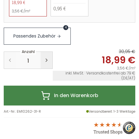
18,99 €
0,95 €
3,56 €/m²
4
Passendes Zubehör
30,95 €
Anzahl
18,99 €
3,56 €/m²
inkl. MwSt. · Versandkostenfrei ab 79 €
(DE/AT)
In den Warenkorb
Art.-Nr.
:
EM10262-31-R
Versandbereit
: 1-3 Werktage
Trusted Shops