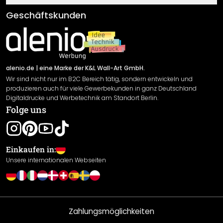
Klebe- und Montageanleitungen
AGB
Geschäftskunden
Material Übersicht
Impressum
Newsletter An-/Abmeldung
Versand & Zahlung
Sendungsverfolgung
Rücksendung
alenio.de
| eine Marke der K&L Wall-Art GmbH.
Wir sind nicht nur im B2C Bereich tätig, sondern entwickeln und
Widerrufsrecht
produzieren auch für viele Gewerbekunden in ganz Deutschland
Datenschutzerklärung
Digitaldrucke und Werbetechnik am Standort Berlin.
Folge uns
Gewährleistung
Leistungserklärung / CE-Zeichen
Cookie Einstellungen
Einkaufen in:
Unsere internationalen Webseiten
Zahlungsmöglichkeiten