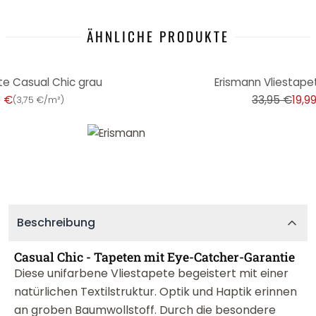
ÄHNLICHE PRODUKTE
-41%
te Casual Chic grau
Erismann Vliestape
9 €
33,95 €
19,9
(
3,75 €/m²
)
Beschreibung
Casual Chic - Tapeten mit Eye-Catcher-Garantie
Diese unifarbene Vliestapete begeistert mit einer
natürlichen Textilstruktur. Optik und Haptik erinnen
an groben Baumwollstoff. Durch die besondere