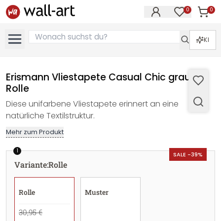
0
0
Artike
Artikel im M
KI
Erismann Vliestapete Casual Chic grau -
Rolle
Diese unifarbene Vliestapete erinnert an eine
natürliche Textilstruktur.
Mehr zum Produkt
1
SALE -39%
Variante
:
Rolle
Rolle
Muster
30,95 €