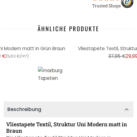
Trusted Shops
ÄHNLICHE PRODUKTE
-21%
Uni Modern matt in Grün Braun
Vliestapete Textil, Strukt
9 €
37,95 €
29,9
(
5,63 €/m²
)
Beschreibung
Vliestapete Textil, Struktur Uni Modern matt in
Braun