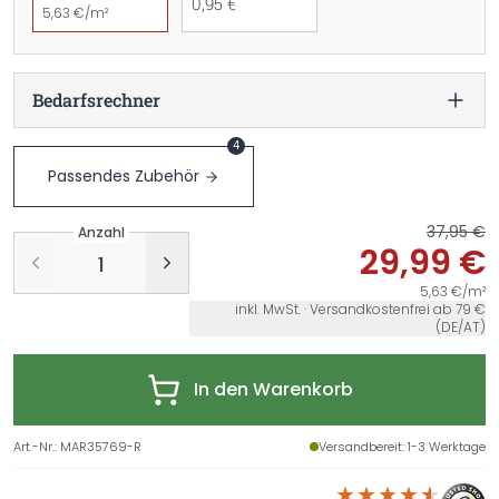
0,95 €
5,63 €/m²
Bedarfsrechner
4
Passendes Zubehör
37,95 €
Anzahl
29,99 €
5,63 €/m²
inkl. MwSt. · Versandkostenfrei ab 79 €
(DE/AT)
In den Warenkorb
Art.-Nr.
:
MAR35769-R
Versandbereit
: 1-3 Werktage