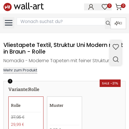
0
0
Artike
Artikel im M
KI
Vliestapete Textil, Struktur Uni Modern matt
in Braun - Rolle
Nomadia - Moderne Tapeten mit feiner Struktur
Mehr zum Produkt
1
SALE -21%
Variante
:
Rolle
Rolle
Muster
37,95 €
29,99 €