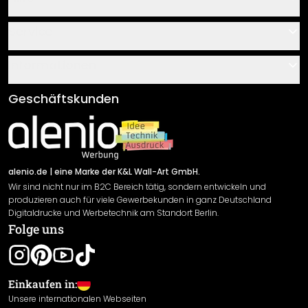
Kontakt
Service
Über uns
Gutscheine
Informationen
Fragen & Antworten
Klebe- und Montageanleitungen
AGB
Geschäftskunden
Material Übersicht
Impressum
Newsletter An-/Abmeldung
Versand & Zahlung
Sendungsverfolgung
Rücksendung
alenio.de
| eine Marke der K&L Wall-Art GmbH.
Wir sind nicht nur im B2C Bereich tätig, sondern entwickeln und
Widerrufsrecht
produzieren auch für viele Gewerbekunden in ganz Deutschland
Datenschutzerklärung
Digitaldrucke und Werbetechnik am Standort Berlin.
Folge uns
Gewährleistung
Leistungserklärung / CE-Zeichen
Cookie Einstellungen
Einkaufen in:
Unsere internationalen Webseiten