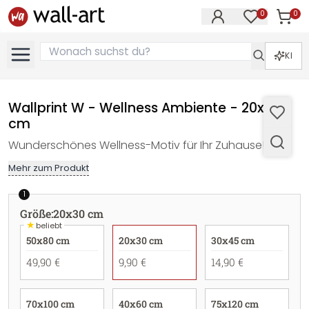
0
0
Artike
Artikel im M
KI
Wallprint W - Wellness Ambiente - 20x30
cm
Wunderschönes Wellness-Motiv für Ihr Zuhause!
Mehr zum Produkt
1
Größe
:
20x30 cm
★
beliebt
50x80 cm
20x30 cm
30x45 cm
49,90 €
9,90 €
14,90 €
70x100 cm
40x60 cm
75x120 cm