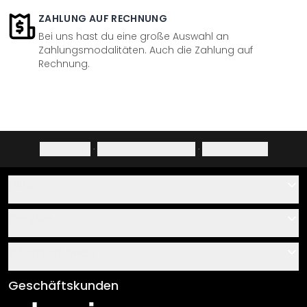
ZAHLUNG AUF RECHNUNG
Bei uns hast du eine große Auswahl an
Zahlungsmodalitäten. Auch die Zahlung auf
Rechnung.
Impressum
·
Datenschutzerklärung
·
Widerrufsrecht
Hilfe
Kontakt
Service
Über uns
Gutscheine
Informationen
Fragen & Antworten
Klebe- und Montageanleitungen
AGB
Geschäftskunden
Material Übersicht
Impressum