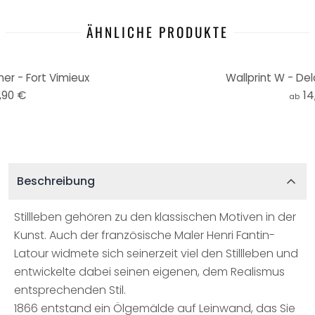
ÄHNLICHE PRODUKTE
ner - Fort Vimieux
Wallprint W - Del
,90 €
14
ab
Beschreibung
Stillleben gehören zu den klassischen Motiven in der
Kunst. Auch der französische Maler Henri Fantin-
Latour widmete sich seinerzeit viel den Stillleben und
entwickelte dabei seinen eigenen, dem Realismus
entsprechenden Stil.
1866 entstand ein Ölgemälde auf Leinwand, das Sie