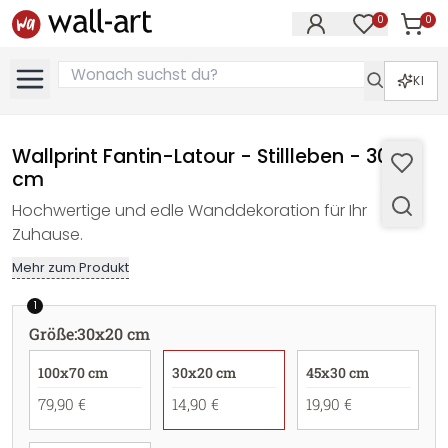
0
0
Artike
Artikel im M
KI
Wallprint Fantin-Latour - Stillleben - 30x20
cm
Hochwertige und edle Wanddekoration für Ihr
Zuhause.
Mehr zum Produkt
1
Größe
:
30x20 cm
100x70 cm
30x20 cm
45x30 cm
79,90 €
14,90 €
19,90 €