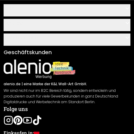
Hilfe
Kontakt
Service
Über uns
Gutscheine
Informationen
Fragen & Antworten
Klebe- und Montageanleitungen
AGB
Geschäftskunden
Material Übersicht
Impressum
Newsletter An-/Abmeldung
Versand & Zahlung
Sendungsverfolgung
Rücksendung
alenio.de
| eine Marke der K&L Wall-Art GmbH.
Wir sind nicht nur im B2C Bereich tätig, sondern entwickeln und
Widerrufsrecht
produzieren auch für viele Gewerbekunden in ganz Deutschland
Datenschutzerklärung
Digitaldrucke und Werbetechnik am Standort Berlin.
Folge uns
Gewährleistung
Leistungserklärung / CE-Zeichen
Cookie Einstellungen
Einkaufen in: