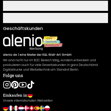
Kontakt
Service
Über uns
Gutscheine
Informationen
Fragen & Antworten
Klebe- und Montageanleitungen
AGB
Geschäftskunden
Material Übersicht
Impressum
Newsletter An-/Abmeldung
Versand & Zahlung
Sendungsverfolgung
Rücksendung
alenio.de
| eine Marke der K&L Wall-Art GmbH.
Wir sind nicht nur im B2C Bereich tätig, sondern entwickeln und
Widerrufsrecht
produzieren auch für viele Gewerbekunden in ganz Deutschland
Datenschutzerklärung
Digitaldrucke und Werbetechnik am Standort Berlin.
Folge uns
Gewährleistung
Leistungserklärung / CE-Zeichen
Cookie Einstellungen
Einkaufen in:
Unsere internationalen Webseiten