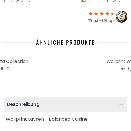
Art.-Nr.
:
W-1X61728K1
Versandbereit
: 1-3 Werktage
Trusted Shops
ÄHNLICHE PRODUKTE
ta Collection
Wallprint W
,90 €
19
ab
Beschreibung
Wallprint Lavsen - Balanced Cuisine