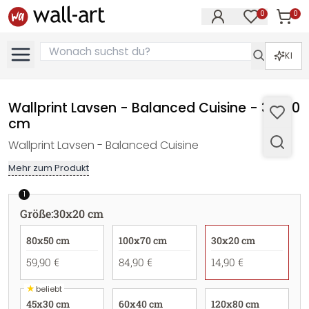
0
0
Artike
Artikel im M
KI
Wallprint Lavsen - Balanced Cuisine - 30x20
cm
Wallprint Lavsen - Balanced Cuisine
Mehr zum Produkt
1
Größe
:
30x20 cm
80x50 cm
100x70 cm
30x20 cm
59,90 €
84,90 €
14,90 €
★
beliebt
45x30 cm
60x40 cm
120x80 cm