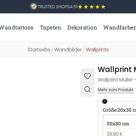
TRUSTED SHOPS
4.51
Wandtattoos
Tapeten
Dekoration
Wandfarbe
Startseite
Wandbilder
Wallprints
/
/
Wallprint 
Wallprint Müller
Mehr zum Produkt
1
Größe
:
20x30 
50x80 cm
59,90 €