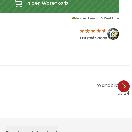
In den Warenkorb
Versandbereit
: 1-3 Werktage
Trusted Shops
Wandbild Mülle
24,
ab