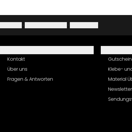
Impressum
·
Datenschutzerklärung
·
Widerrufsrecht
Hilfe
Service
Kontakt
Gutschein
Über uns
Klebe- un
Fragen & Antworten
Material Ü
Newslette
Sendungs