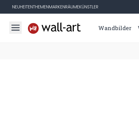
NEUHEITEN
THEMEN
MARKEN
RÄUME
KÜNSTLER
Wandbilder