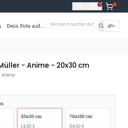
0
Artikel i
0
Artikel im Merk
n
Dein Foto auf...
KI
Müller - Anime - 20x30 cm
 - Anime
cm
20x30 cm
70x100 cm
14,90 €
84,90 €