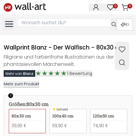
0
0
Artike
Artikel im M
KI
Wallprint Blanz - Der Walfisch - 80x30 cm
Filigrane und farbenfrohe Illustrationen aus der
phantasievollen Märchenwelt.
1
Bewertung
Mehr von
Blanz
Mehr zum Produkt
1
Größen
:
80x30 cm
★
beliebt
80x30 cm
100x40 cm
120x50 cm
39,90 €
59,90 €
74,90 €