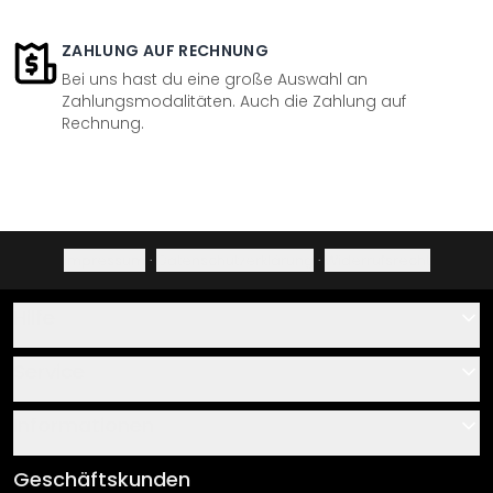
ZAHLUNG AUF RECHNUNG
Bei uns hast du eine große Auswahl an
Zahlungsmodalitäten. Auch die Zahlung auf
Rechnung.
Impressum
·
Datenschutzerklärung
·
Widerrufsrecht
Hilfe
Kontakt
Service
Über uns
Gutscheine
Informationen
Fragen & Antworten
Klebe- und Montageanleitungen
AGB
Geschäftskunden