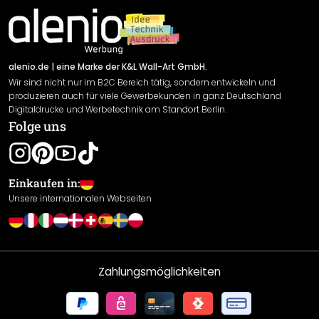
Material Übersicht
Impressum
Newsletter An-/Abmeldung
Versand & Zahlung
Sendungsverfolgung
Rücksendung
alenio.de
| eine Marke der K&L Wall-Art GmbH.
Wir sind nicht nur im B2C Bereich tätig, sondern entwickeln und
Widerrufsrecht
produzieren auch für viele Gewerbekunden in ganz Deutschland
Datenschutzerklärung
Digitaldrucke und Werbetechnik am Standort Berlin.
Folge uns
Gewährleistung
Leistungserklärung / CE-Zeichen
Cookie Einstellungen
Einkaufen in:
Unsere internationalen Webseiten
Zahlungsmöglichkeiten