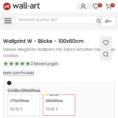
0
0
Artike
Artikel im M
KI
Wallprint W - Blicke - 100x60cm
Dieses elegante Wallprint mit Zebra erhalten Sie in zwei
Größen.
2
Bewertungen
Mehr zum Produkt
1
Größe
:
100x60cm
★
beliebt
170x100cm
100x60cm
84,90 €
39,90 €