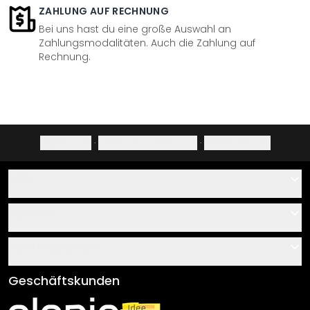
ZAHLUNG AUF RECHNUNG
Bei uns hast du eine große Auswahl an
Zahlungsmodalitäten. Auch die Zahlung auf
Rechnung.
Impressum
·
Datenschutzerklärung
·
Widerrufsrecht
Hilfe
Kontakt
Service
Über uns
Gutscheine
Informationen
Fragen & Antworten
Klebe- und Montageanleitungen
AGB
Geschäftskunden
Material Übersicht
Impressum