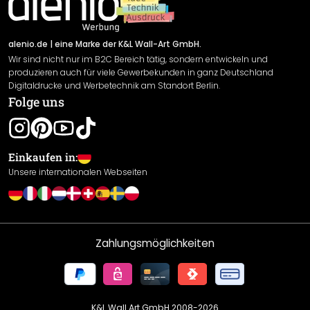
Newsletter An-/Abmeldung
Versand & Zahlung
Sendungsverfolgung
Rücksendung
alenio.de
| eine Marke der K&L Wall-Art GmbH.
Wir sind nicht nur im B2C Bereich tätig, sondern entwickeln und
Widerrufsrecht
produzieren auch für viele Gewerbekunden in ganz Deutschland
Datenschutzerklärung
Digitaldrucke und Werbetechnik am Standort Berlin.
Folge uns
Gewährleistung
Leistungserklärung / CE-Zeichen
Cookie Einstellungen
Einkaufen in:
Unsere internationalen Webseiten
Zahlungsmöglichkeiten
K&L Wall Art GmbH 2008-
2026