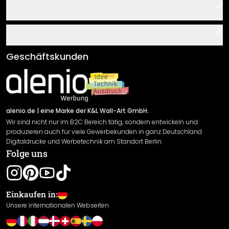
Kontakt
Service
Über uns
Gutscheine
Informationen
Fragen & Antworten
Klebe- und Montageanleitungen
AGB
Geschäftskunden
Material Übersicht
Impressum
Newsletter An-/Abmeldung
Versand & Zahlung
Sendungsverfolgung
Rücksendung
alenio.de
| eine Marke der K&L Wall-Art GmbH.
Wir sind nicht nur im B2C Bereich tätig, sondern entwickeln und
Widerrufsrecht
produzieren auch für viele Gewerbekunden in ganz Deutschland
Datenschutzerklärung
Digitaldrucke und Werbetechnik am Standort Berlin.
Folge uns
Gewährleistung
Leistungserklärung / CE-Zeichen
Cookie Einstellungen
Einkaufen in:
Unsere internationalen Webseiten