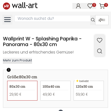
0
0
Artike
Artikel im M
KI
Wallprint W - Splashing Paprika -
Panorama - 80x30 cm
Leckeres und erfrischendes Gemüse!
Mehr zum Produkt
1
Größe
:
80x30 cm
★
beliebt
80x30 cm
100x40 cm
120x50 cm
29,90 €
49,90 €
59,90 €