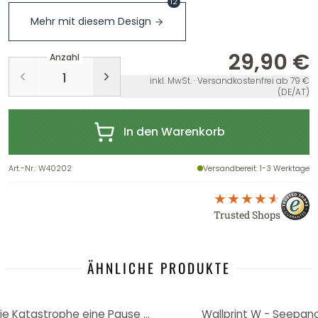
12
Mehr mit diesem Design
29,90 €
Anzahl
inkl. MwSt. · Versandkostenfrei ab 79 €
(DE/AT)
In den Warenkorb
Art.-Nr.
:
W40202
Versandbereit
: 1-3 Werktage
Trusted Shops
ÄHNLICHE PRODUKTE
Wallprint W - Glück ist, wenn die Katastrophe eine Pause macht - Panorama
Wallprint W - Seepan