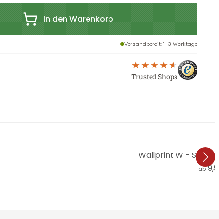
In den Warenkorb
Versandbereit
: 1-3 Werktage
Trusted Shops
Wallprint W - Sonn
9,
ab