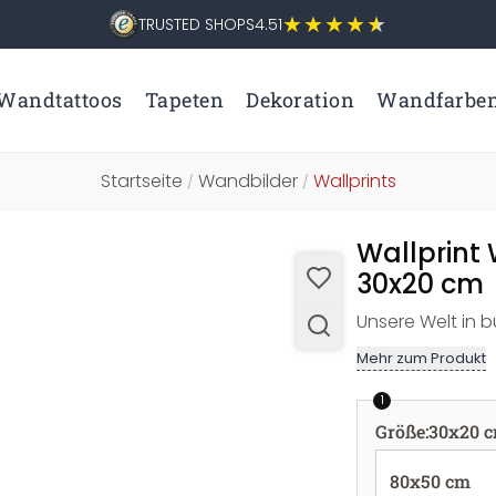
TRUSTED SHOPS
4.51
Wandtattoos
Tapeten
Dekoration
Wandfarbe
Startseite
Wandbilder
Wallprints
/
/
Wallprint 
30x20 cm
Unsere Welt in 
Mehr zum Produkt
1
Größe
:
30x20 
80x50 cm