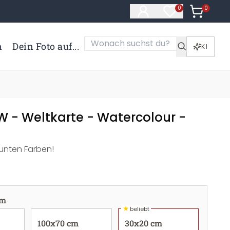
0
Artikel i
0
Artikel im Merk
n
Dein Foto auf...
KI
W - Weltkarte - Watercolour -
bunten Farben!
cm
★
beliebt
100x70 cm
30x20 cm