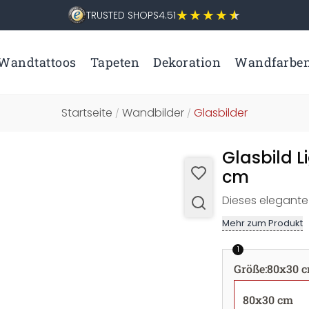
TRUSTED SHOPS
4.51
Wandtattoos
Tapeten
Dekoration
Wandfarbe
Startseite
Wandbilder
Glasbilder
/
/
Glasbild 
cm
Dieses elegante 
Mehr zum Produkt
1
Größe
:
80x30 
80x30 cm