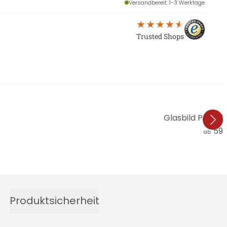
Versandbereit
: 1-3 Werktage
Trusted Shops
Glasbild Parad
59,
ab
Produktsicherheit