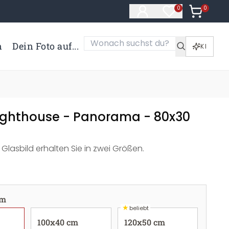
0
Artikel i
0
Artikel im Merk
n
Dein Foto auf...
KI
Lighthouse - Panorama - 80x30
Glasbild erhalten Sie in zwei Größen.
cm
★
beliebt
100x40 cm
120x50 cm