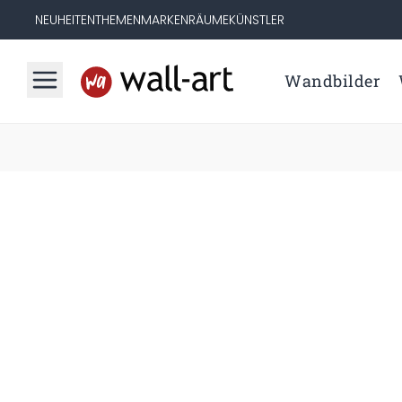
NEUHEITEN
THEMEN
MARKEN
RÄUME
KÜNSTLER
Wandbilder