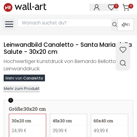
0
0
Artike
Artikel im M
KI
Leinwandbild Canaletto - Santa Maria della
Salute - 30x20 cm
Hochwertiger Kunstdruck von Bernardo Bellotto als
Leinwanddruck.
Mehr von
Canaletto
Mehr zum Produkt
1
Größe
:
30x20 cm
30x20 cm
45x30 cm
60x40 cm
24,99 €
39,99 €
49,99 €