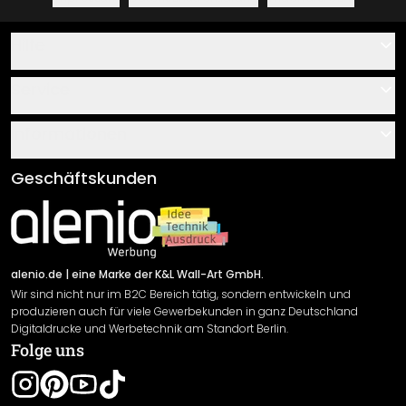
Hilfe
Kontakt
Service
Über uns
Gutscheine
Informationen
Fragen & Antworten
Klebe- und Montageanleitungen
AGB
Geschäftskunden
Material Übersicht
Impressum
Newsletter An-/Abmeldung
Versand & Zahlung
Sendungsverfolgung
Rücksendung
alenio.de
| eine Marke der K&L Wall-Art GmbH.
Wir sind nicht nur im B2C Bereich tätig, sondern entwickeln und
Widerrufsrecht
produzieren auch für viele Gewerbekunden in ganz Deutschland
Datenschutzerklärung
Digitaldrucke und Werbetechnik am Standort Berlin.
Folge uns
Gewährleistung
Leistungserklärung / CE-Zeichen