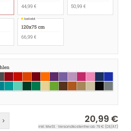
44,99 €
50,99 €
★
beliebt
120x75 cm
66,99 €
ählen
unkelgrau
dunkelrot
rot
hellrot
burgundy
pastellorange
violett
lavendel
flieder
pink
hellrosa
dunkelblau
brillantblau
au
rkisblau
türkis
mint
dunkelgrün
grün
creme
lindgrün
braun
haselnuss
hellbraun
beige
schwarz
grau
r
20,99 €
inkl. MwSt. · Versandkostenfrei ab 79 € (DE/AT)