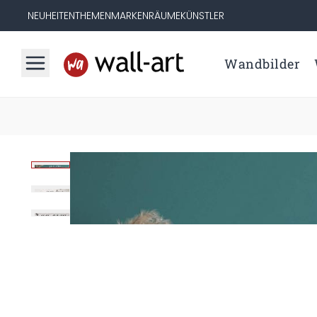
NEUHEITEN
THEMEN
MARKEN
RÄUME
KÜNSTLER
Wandbilder