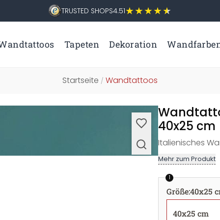
TRUSTED SHOPS
4.51
Wandtattoos
Tapeten
Dekoration
Wandfarbe
Startseite
Wandtattoos
/
Wandtatto
40x25 cm
Italienisches Wa
Mehr zum Produkt
1
Größe
:
40x25 
40x25 cm