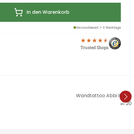
In den Warenkorb
Versandbereit
: 1-3 Werktage
Trusted Shops
Wandtattoo Abbi il corag
20,
ab