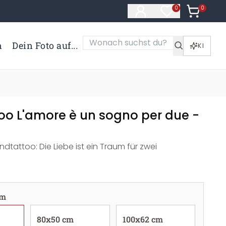
0
Artikel i
0
Artikel im Merk
n
Dein Foto auf...
KI
o L'amore è un sogno per due -
ndtattoo: Die Liebe ist ein Traum für zwei
cm
80x50 cm
100x62 cm