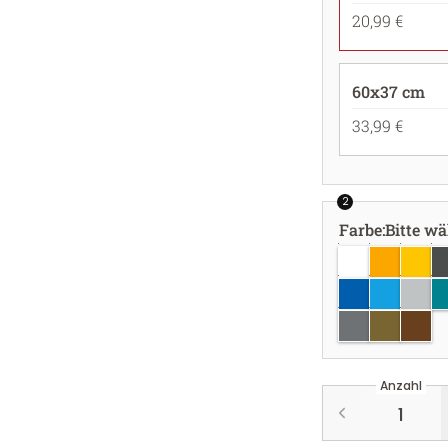
20,99 €
60x37 cm
33,99 €
2
Farbe
:
Bitte w
weiss
goldgelb
gelb
d
azurblau
hellblau
hellgr
tü
silber
gold
kupfe
Anzahl